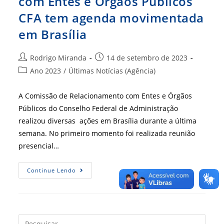
com Entes e Órgãos Públicos
CFA tem agenda movimentada
em Brasília
Autor
Post
Rodrigo Miranda
14 de setembro de 2023
do
publicado:
Categoria
Ano 2023
/
Últimas Notícias (Agência)
post:
do
post:
A Comissão de Relacionamento com Entes e Órgãos
Públicos do Conselho Federal de Administração
realizou diversas ações em Brasília durante a última
semana. No primeiro momento foi realizada reunião
presencial…
Comissão
Continue Lendo
De
Relacionamento
Com
Entes
E
Órgãos
Públicos
Press