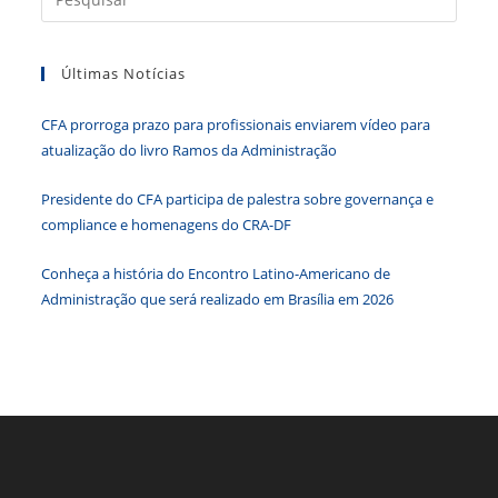
CFA
a
Tem
Agenda
tecla
Movimentada
Em
Últimas Notícias
“Esc”
Brasília
para
CFA prorroga prazo para profissionais enviarem vídeo para
fecha
atualização do livro Ramos da Administração
o
paine
Presidente do CFA participa de palestra sobre governança e
de
compliance e homenagens do CRA-DF
pesqu
Conheça a história do Encontro Latino-Americano de
Administração que será realizado em Brasília em 2026