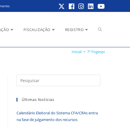
amento
Alternar
AÇÃO
FISCALIZAÇÃO
REGISTRO
Inicial
>
7º Fogespi
pesquisa
Pressione
a
do
tecla
Últimas Notícias
“Esc”
para
Calendário Eleitoral do Sistema CFA/CRAs entra
fechar
site
na fase de julgamento dos recursos
o
painel