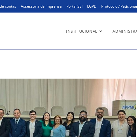
de contas
Assessoria de Imprensa
Portal SEI
LGPD
Protocolo / Peticion
INSTITUCIONAL
ADMINISTR