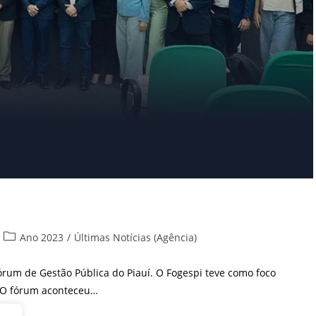
Categoria
Ano 2023
/
Últimas Notícias (Agência)
do
post:
órum de Gestão Pública do Piauí. O Fogespi teve como foco
s. O fórum aconteceu…