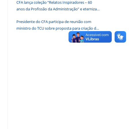
CFA lança coleção “Relatos Inspiradores – 60
de
anos da Profissão da Administração” e eterniza
pesquisa.
histórias que transformam o Brasil
Presidente do CFA participa de reunião com
ministro do TCU sobre proposta para criação de
associações dos Conselhos Federais