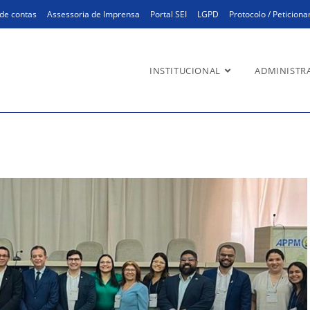
de contas
Assessoria de Imprensa
Portal SEI
LGPD
Protocolo / Peticion
INSTITUCIONAL
ADMINISTR