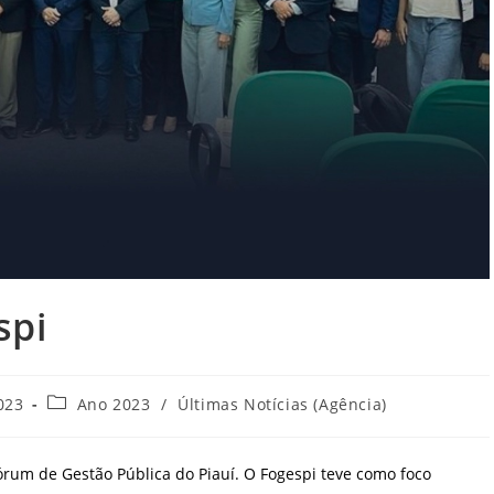
spi
Categoria
023
Ano 2023
/
Últimas Notícias (Agência)
do
post:
órum de Gestão Pública do Piauí. O Fogespi teve como foco