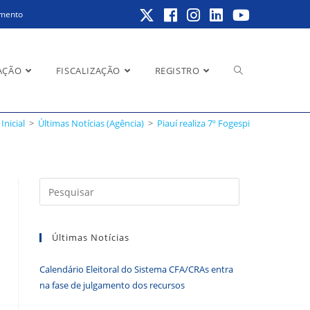
amento
Alternar
AÇÃO
FISCALIZAÇÃO
REGISTRO
Inicial
>
Últimas Notícias (Agência)
>
Piauí realiza 7º Fogespi
pesquisa
Pressione
a
do
tecla
Últimas Notícias
“Esc”
para
Calendário Eleitoral do Sistema CFA/CRAs entra
fechar
site
na fase de julgamento dos recursos
o
painel