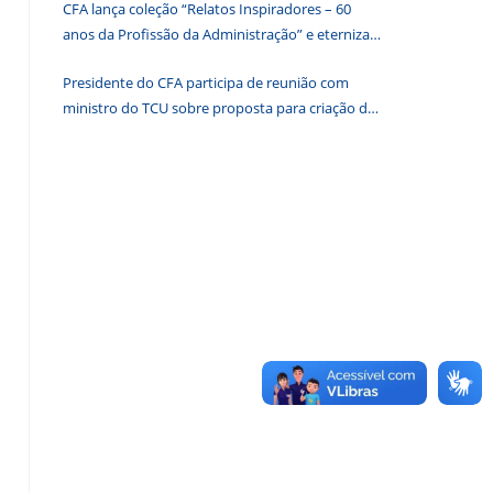
CFA lança coleção “Relatos Inspiradores – 60
de
anos da Profissão da Administração” e eterniza
pesquisa.
histórias que transformam o Brasil
Presidente do CFA participa de reunião com
ministro do TCU sobre proposta para criação de
associações dos Conselhos Federais