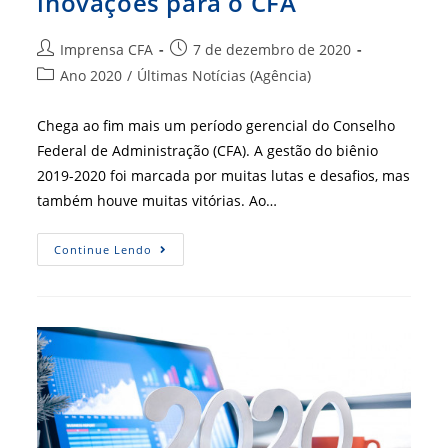
inovações para o CFA
Autor
Post
Imprensa CFA
7 de dezembro de 2020
do
publicado:
Categoria
Ano 2020
/
Últimas Notícias (Agência)
post:
do
post:
Chega ao fim mais um período gerencial do Conselho
Federal de Administração (CFA). A gestão do biênio
2019-2020 foi marcada por muitas lutas e desafios, mas
também houve muitas vitórias. Ao…
Gestão
Continue Lendo
Compartilhada
Traz
Inovações
Para
O
CFA