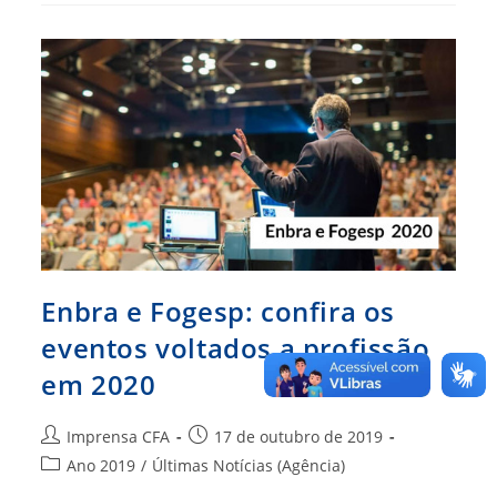
Desistir
Enbra e Fogesp: confira os
eventos voltados a profissão
em 2020
Autor
Post
Imprensa CFA
17 de outubro de 2019
do
publicado:
Categoria
Ano 2019
/
Últimas Notícias (Agência)
post:
do