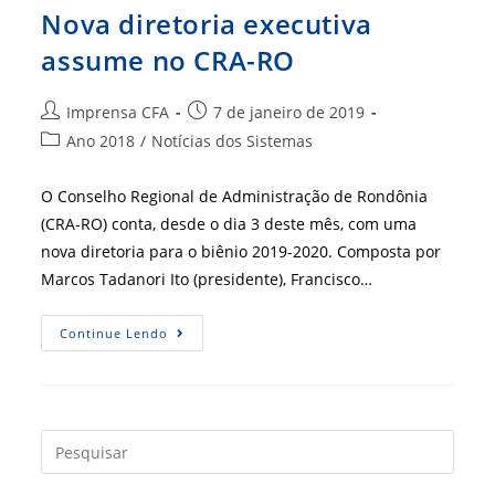
Nova diretoria executiva
assume no CRA-RO
Autor
Post
Imprensa CFA
7 de janeiro de 2019
do
publicado:
Categoria
Ano 2018
/
Notícias dos Sistemas
post:
do
post:
O Conselho Regional de Administração de Rondônia
(CRA-RO) conta, desde o dia 3 deste mês, com uma
nova diretoria para o biênio 2019-2020. Composta por
Marcos Tadanori Ito (presidente), Francisco…
Nova
Continue Lendo
Diretoria
Executiva
Assume
No
CRA-
RO
Press
a