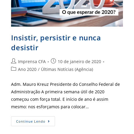
Insistir, persistir e nunca
desistir
Autor
Post
Imprensa CFA
10 de janeiro de 2020
do
publicado:
Categoria
Ano 2020
/
Últimas Notícias (Agência)
post:
do
post:
Adm. Mauro Kreuz Presidente do Conselho Federal de
Administração A primeira semana útil de 2020
começou com força total. E início de ano é assim
mesmo: nos esforçamos para colocar…
Insistir,
Continue Lendo
Persistir
E
Nunca