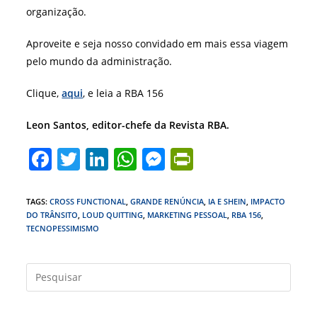
organização.
Aproveite e seja nosso convidado em mais essa viagem
pelo mundo da administração.
Clique,
aqui
, e leia a RBA 156
Leon Santos, editor-chefe da Revista RBA.
F
T
Li
W
M
Pr
a
w
n
h
e
in
c
itt
k
at
ss
tF
TAGS
:
CROSS FUNCTIONAL
,
GRANDE RENÚNCIA
,
IA E SHEIN
,
IMPACTO
DO TRÂNSITO
,
LOUD QUITTING
,
MARKETING PESSOAL
,
RBA 156
,
e
er
e
s
e
ri
TECNOPESSIMISMO
b
dI
A
n
e
o
n
p
g
n
Press
o
p
er
dl
a
tecla