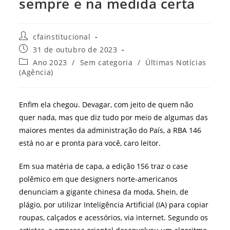
sempre e na medida certa
Autor
cfainstitucional
do
Post
31 de outubro de 2023
post:
publicado:
Categoria
Ano 2023
/
Sem categoria
/
Últimas Notícias
do
(Agência)
post:
Enfim ela chegou. Devagar, com jeito de quem não
quer nada, mas que diz tudo por meio de algumas das
maiores mentes da administração do País, a RBA 146
está no ar e pronta para você, caro leitor.
Em sua matéria de capa, a edição 156 traz o case
polêmico em que designers norte-americanos
denunciam a gigante chinesa da moda, Shein, de
plágio, por utilizar Inteligência Artificial (IA) para copiar
roupas, calçados e acessórios, via internet. Segundo os