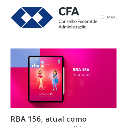
Ir
para
Menu
o
conteúdo
RBA 156, atual como