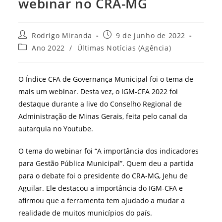
webinar no CRA-MG
Autor
Post
Rodrigo Miranda
9 de junho de 2022
do
publicado:
Categoria
Ano 2022
/
Últimas Notícias (Agência)
post:
do
post:
O Índice CFA de Governança Municipal foi o tema de
mais um webinar. Desta vez, o IGM-CFA 2022 foi
destaque durante a live do Conselho Regional de
Administração de Minas Gerais, feita pelo canal da
autarquia no Youtube.
O tema do webinar foi “A importância dos indicadores
para Gestão Pública Municipal”. Quem deu a partida
para o debate foi o presidente do CRA-MG, Jehu de
Aguilar. Ele destacou a importância do IGM-CFA e
afirmou que a ferramenta tem ajudado a mudar a
realidade de muitos municípios do país.