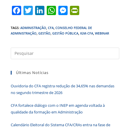
F
T
Li
W
M
Pr
a
w
n
h
e
in
c
itt
k
at
ss
tF
TAGS
:
ADMINISTRAÇÃO
,
CFA
,
CONSELHO FEDERAL DE
ADMINISTRAÇÃO
,
GESTÃO
,
GESTÃO PÚBLICA
,
IGM-CFA
,
WEBINAR
e
er
e
s
e
ri
b
dI
A
n
e
Press
o
n
p
g
n
a
o
p
er
dl
tecla
k
y
Últimas Notícias
“Esc”
para
Ouvidoria do CFA registra redução de 34,65% nas demandas
fecha
no segundo trimestre de 2026
o
paine
CFA fortalece diálogo com o INEP em agenda voltada à
de
qualidade da formação em Administração
pesqu
Calendário Eleitoral do Sistema CFA/CRAs entra na fase de