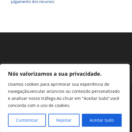
julgamento dos recursos
Nós valorizamos a sua privacidade.
Usamos cookies para aprimorar sua experiência de
navegação,veicular anúncios ou conteúdo personalizado
Perguntas Frequentes
Ouvidoria
Transparência e prestação de contas
e analisar nosso tráfego.Ao clicar em "Aceitar tudo",você
Assessoria de Imprensa
Portal SEI
LGPD
concorda com o uso de cookies.
Protocolo / Peticionamento
Setor de Autarquias Sul 1 Bloco L Edificio CFA - Asa Sul, Brasília -
Customizar
Rejeitar
Aceitar tudo
DF, 70070-932 | Telefone: (61) 3218-1800 | cfa@cfa.org.br |
Copyright - 2024 CFA | All Rights Reserved | Powered by CFA