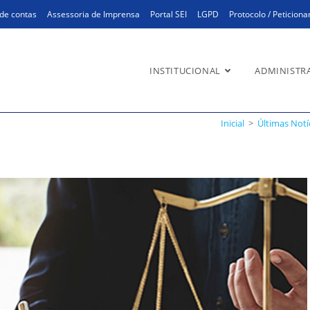
de contas
Assessoria de Imprensa
Portal SEI
LGPD
Protocolo / Peticion
INSTITUCIONAL
ADMINISTR
vence batalha judicial
Inicial
>
Últimas Notí