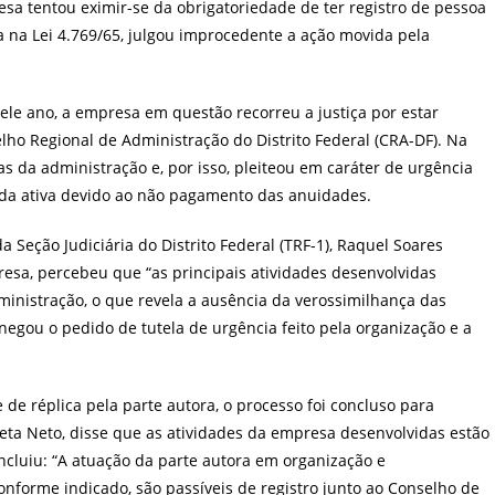
sa tentou eximir-se da obrigatoriedade de ter registro de pessoa
da na Lei 4.769/65, julgou improcedente a ação movida pela
ele ano, a empresa em questão recorreu a justiça por estar
lho Regional de Administração do Distrito Federal (CRA-DF). Na
cas da administração e, por isso, pleiteou em caráter de urgência
vida ativa devido ao não pagamento das anuidades.
da Seção Judiciária do Distrito Federal (TRF-1), Raquel Soares
presa, percebeu que “as principais atividades desenvolvidas
dministração, o que revela a ausência da verossimilhança das
egou o pedido de tutela de urgência feito pela organização e a
de réplica pela parte autora, o processo foi concluso para
Preta Neto, disse que as atividades da empresa desenvolvidas estão
oncluiu: “A atuação da parte autora em organização e
nforme indicado, são passíveis de registro junto ao Conselho de