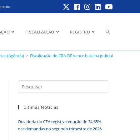
amento
Alternar
AÇÃO
FISCALIZAÇÃO
REGISTRO
cias (Agência)
>
Fiscalização do CRA-DF vence batalha judicial
pesquisa
Pressione
a
do
tecla
Últimas Notícias
“Esc”
para
Ouvidoria do CFA registra redução de 34,65%
fechar
site
nas demandas no segundo trimestre de 2026
o
painel