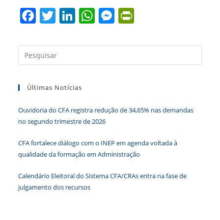
F
T
Li
W
M
Pr
a
w
n
h
e
in
c
itt
k
at
ss
tF
Press
e
er
e
s
e
ri
a
b
dI
A
n
e
tecla
Últimas Notícias
“Esc”
o
n
p
g
n
para
o
p
er
dl
Ouvidoria do CFA registra redução de 34,65% nas demandas
fecha
k
y
no segundo trimestre de 2026
o
paine
CFA fortalece diálogo com o INEP em agenda voltada à
de
qualidade da formação em Administração
pesqu
Calendário Eleitoral do Sistema CFA/CRAs entra na fase de
julgamento dos recursos