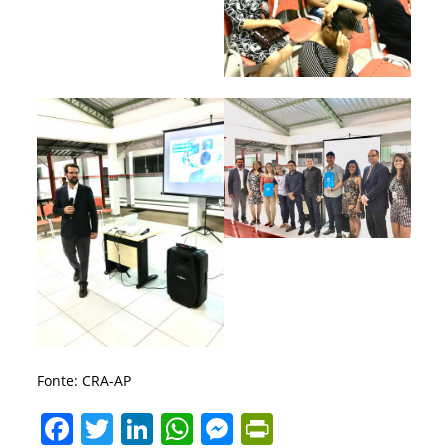
Fonte: CRA-AP
F
T
Li
W
M
Pr