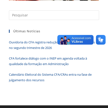
Press
a
tecla
Últimas Notícias
“Esc”
para
Ouvidoria do CFA registra redução de 34,65% nas demandas
fecha
no segundo trimestre de 2026
o
paine
CFA fortalece diálogo com o INEP em agenda voltada à
de
qualidade da formação em Administração
pesqu
Calendário Eleitoral do Sistema CFA/CRAs entra na fase de
julgamento dos recursos