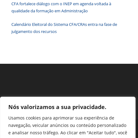
CFA fortalece diálogo com o INEP em agenda voltada à
de
qualidade da formação em Administração
pesqu
Calendário Eleitoral do Sistema CFA/CRAs entra na fase de
julgamento dos recursos
Nós valorizamos a sua privacidade.
Usamos cookies para aprimorar sua experiência de
navegação, veicular anúncios ou conteúdo personalizado
Perguntas Frequentes
Ouvidoria
Transparência e prestação de contas
e analisar nosso tráfego. Ao clicar em "Aceitar tudo", você
Assessoria de Imprensa
Portal SEI
LGPD