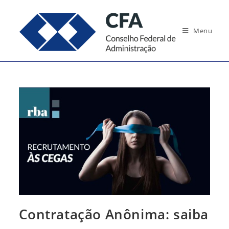
Ir
para
Menu
o
conteúdo
Contratação Anônima: saiba