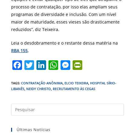
processo de contratação, por isso elas ampliam seus
programas de diversidade e inclusão. Com um nível
maior de maturidade, esses vieses são drasticamente
reduzidos”, diz Teixeira.
Leia o desdobramento e o restante dessa matéria na
RBA 155
.
F
T
Li
W
M
Pr
a
w
n
h
e
in
c
itt
k
at
ss
tF
TAGS
:
CONTRATAÇÃO ANÔNIMA
,
ELCIO TEIXEIRA
,
HOSPITAL SÍRIO-
LIBANÊS
,
NEIDY CHRISTO
,
RECRUTAMENTO ÀS CEGAS
e
er
e
s
e
ri
b
dI
A
n
e
Press
o
n
p
g
n
a
o
p
er
dl
tecla
k
y
Últimas Notícias
“Esc”