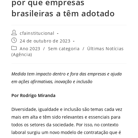
por que empresas
brasileiras a têm adotado
Autor
cfainstitucional
do
Post
24 de outubro de 2023
post:
publicado:
Categoria
Ano 2023
/
Sem categoria
/
Últimas Notícias
do
(Agência)
post:
Medida tem impacto dentro e fora das empresas e ajuda
em ações afirmativas, inovação e inclusão
Por Rodrigo Miranda
Diversidade, igualdade e inclusão são temas cada vez
mais em alta e têm sido relevantes e essenciais para
todos os setores da sociedade. Por isso, no contexto
laboral surgiu um novo modelo de contratação que é