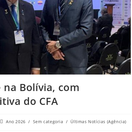
na Bolívia, com
itiva do CFA
Categoria
Ano 2026
/
Sem categoria
/
Últimas Notícias (Agência)
do