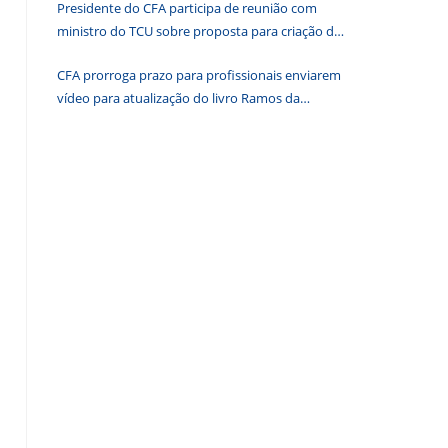
Presidente do CFA participa de reunião com
de
ministro do TCU sobre proposta para criação de
pesquisa.
associações dos Conselhos Federais
CFA prorroga prazo para profissionais enviarem
vídeo para atualização do livro Ramos da
Administração