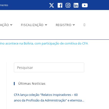
amento
Alternar
RAÇÃO
FISCALIZAÇÃO
REGISTRO
comitiva do CFA
no acontece na Bolívia, com participação de comitiva do CFA
pesquisa
Pressione
a
do
tecla
Últimas Notícias
“Esc”
para
CFA lança coleção “Relatos Inspiradores – 60
fechar
site
anos da Profissão da Administração” e eterniza
o
histórias que transformam o Brasil
painel