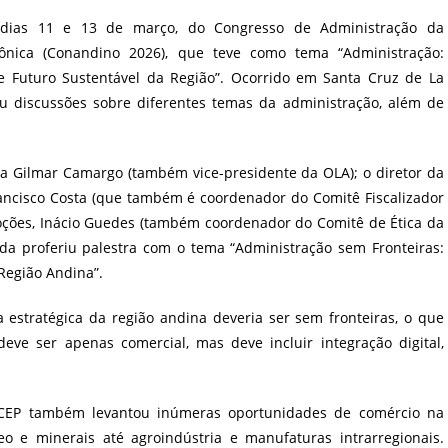
post:
s dias 11 e 13 de março, do Congresso de Administração da
ica (Conandino 2026), que teve como tema “Administração:
e Futuro Sustentável da Região”. Ocorrido em Santa Cruz de La
veu discussões sobre diferentes temas da administração, além de
ia Gilmar Camargo (também vice-presidente da OLA); o diretor da
ancisco Costa (que também é coordenador do Comitê Fiscalizador
oções, Inácio Guedes (também coordenador do Comitê de Ética da
da proferiu palestra com o tema “Administração sem Fronteiras:
Região Andina”.
 estratégica da região andina deveria ser sem fronteiras, o que
deve ser apenas comercial, mas deve incluir integração digital,
a CEP também levantou inúmeras oportunidades de comércio na
o e minerais até agroindústria e manufaturas intrarregionais.