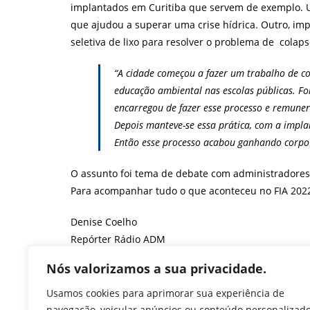
implantados em Curitiba que servem de exemplo. Um
que ajudou a superar uma crise hídrica. Outro, im
seletiva de lixo para resolver o problema de colapso
“A cidade começou a fazer um trabalho de 
educação ambiental nas escolas públicas. Fo
encarregou de fazer esse processo e remuner
Depois manteve-se essa prática, com a impla
Então esse processo acabou ganhando corpo e
O assunto foi tema de debate com administradores
Para acompanhar tudo o que aconteceu no FIA 2022
Denise Coelho
Repórter Rádio ADM
F
T
Li
W
M
Pr
Nós valorizamos a sua privacidade.
a
w
n
h
e
in
Usamos cookies para aprimorar sua experiência de
navegação, veicular anúncios ou conteúdo personalizad