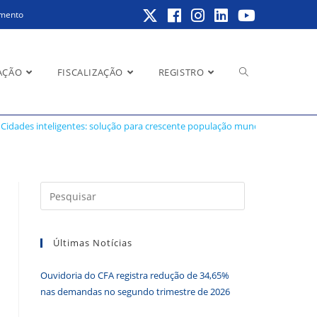
amento
Alternar
AÇÃO
FISCALIZAÇÃO
REGISTRO
ção mundial
Cidades inteligentes: solução para crescente população mundial
pesquisa
Pressione
a
do
tecla
Últimas Notícias
“Esc”
para
Ouvidoria do CFA registra redução de 34,65%
fechar
site
nas demandas no segundo trimestre de 2026
o
painel