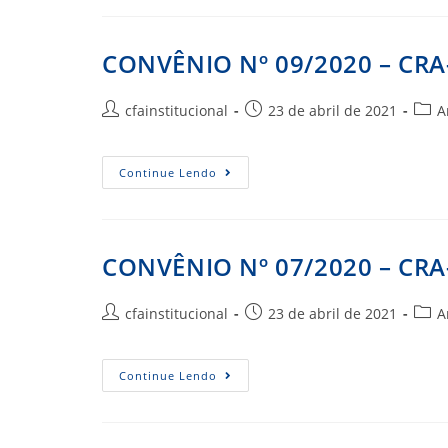
–
CRA-
MS
CONVÊNIO Nº 09/2020 – CR
Autor
Post
Cate
cfainstitucional
23 de abril de 2021
A
do
publicado:
do
post:
post:
CONVÊNIO
Continue Lendo
Nº
09/2020
–
CRA-
MT
CONVÊNIO Nº 07/2020 – CR
Autor
Post
Cate
cfainstitucional
23 de abril de 2021
A
do
publicado:
do
post:
post:
CONVÊNIO
Continue Lendo
Nº
07/2020
–
CRA-
MA