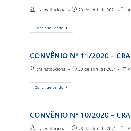
Autor
Post
Cate
cfainstitucional
23 de abril de 2021
A
do
publicado:
do
post:
post:
CONVÊNIO
Continue Lendo
Nº
15/2020
–
CRA-
RO
CONVÊNIO Nº 11/2020 – CR
Autor
Post
Cate
cfainstitucional
23 de abril de 2021
A
do
publicado:
do
post:
post:
CONVÊNIO
Continue Lendo
Nº
11/2020
–
CRA-
RN
CONVÊNIO Nº 10/2020 – CRA
Autor
Post
Cate
cfainstitucional
23 de abril de 2021
A