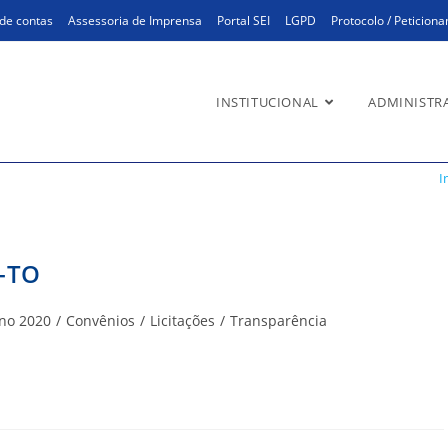
de contas
Assessoria de Imprensa
Portal SEI
LGPD
Protocolo / Peticion
INSTITUCIONAL
ADMINISTR
I
-TO
goria
no 2020
/
Convênios
/
Licitações
/
Transparência