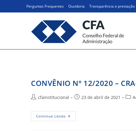
Ir
Perguntas Frequentes
Ouvidoria
Transparência e prestação 
para
o
conteúdo
Ano 2020
CONVÊNIO Nº 12/2020 – CRA
Autor
Post
Cate
cfainstitucional
23 de abril de 2021
A
do
publicado:
do
post:
post:
CONVÊNIO
Continue Lendo
Nº
12/2020
–
CRA-