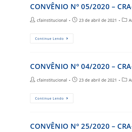
CONVÊNIO Nº 05/2020 – CRA
Autor
Post
Cate
cfainstitucional
23 de abril de 2021
A
do
publicado:
do
post:
post:
CONVÊNIO
Continue Lendo
Nº
05/2020
–
CRA-
AP
CONVÊNIO Nº 04/2020 – CRA
Autor
Post
Cate
cfainstitucional
23 de abril de 2021
A
do
publicado:
do
post:
post:
CONVÊNIO
Continue Lendo
Nº
04/2020
–
CRA-
AL
CONVÊNIO Nº 25/2020 – CRA