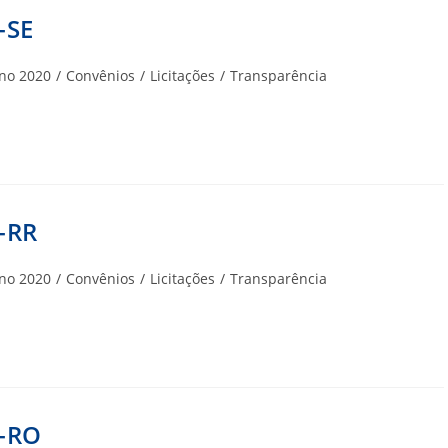
-SE
goria
no 2020
/
Convênios
/
Licitações
/
Transparência
-RR
goria
no 2020
/
Convênios
/
Licitações
/
Transparência
A-RO