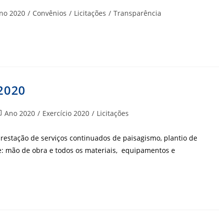
goria
no 2020
/
Convênios
/
Licitações
/
Transparência
2020
tegoria
Ano 2020
/
Exercício 2020
/
Licitações
o
st:
restação de serviços continuados de paisagismo, plantio de
: mão de obra e todos os materiais, equipamentos e