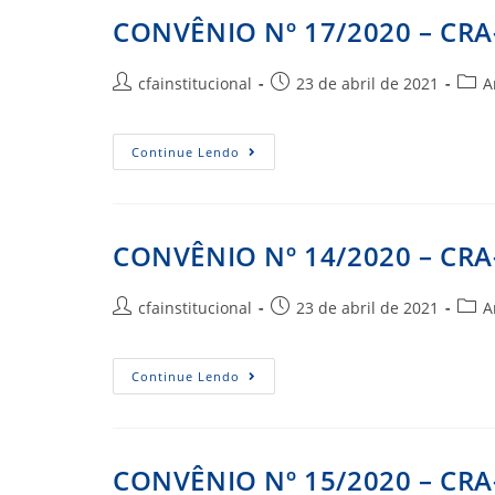
TO
CONVÊNIO Nº 17/2020 – CRA
Autor
Post
Cate
cfainstitucional
23 de abril de 2021
A
do
publicado:
do
post:
post:
CONVÊNIO
Continue Lendo
Nº
17/2020
–
CRA-
SE
CONVÊNIO Nº 14/2020 – CRA
Autor
Post
Cate
cfainstitucional
23 de abril de 2021
A
do
publicado:
do
post:
post:
CONVÊNIO
Continue Lendo
Nº
14/2020
–
CRA-
RR
CONVÊNIO Nº 15/2020 – CR