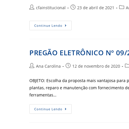
Autor
Post
Cate
cfainstitucional
23 de abril de 2021
A
do
publicado:
do
post:
post:
CONVÊNIO
Continue Lendo
Nº
25/2020
–
CRA-
AC
PREGÃO ELETRÔNICO Nº 09/
Autor
Post
Ca
Ana Carolina
12 de novembro de 2020
do
publicado:
d
post:
po
OBJETO: Escolha da proposta mais vantajosa para p
plantas, reparo e manutenção com fornecimento de
ferramentas…
PREGÃO
Continue Lendo
ELETRÔNICO
Nº
09/2020