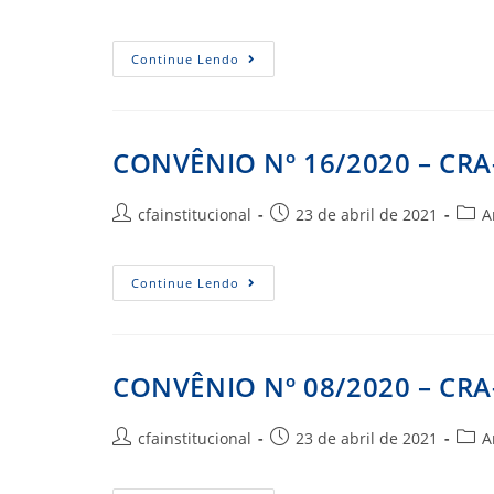
do
publicado:
do
post:
post:
CONVÊNIO
Continue Lendo
Nº
10/2020
–
CRA-
PI
CONVÊNIO Nº 16/2020 – CRA
Autor
Post
Cate
cfainstitucional
23 de abril de 2021
A
do
publicado:
do
post:
post:
CONVÊNIO
Continue Lendo
Nº
16/2020
–
CRA-
PE
CONVÊNIO Nº 08/2020 – CRA
Autor
Post
Cate
cfainstitucional
23 de abril de 2021
A
do
publicado:
do
post:
post: