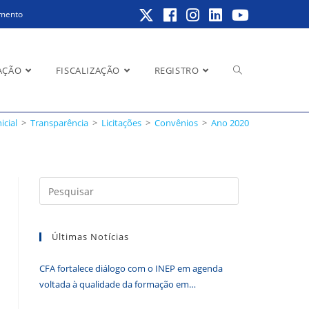
amento
Alternar
AÇÃO
FISCALIZAÇÃO
REGISTRO
nicial
>
Transparência
>
Licitações
>
Convênios
>
Ano 2020
pesquisa
Pressione
a
do
tecla
Últimas Notícias
“Esc”
para
CFA fortalece diálogo com o INEP em agenda
fechar
site
voltada à qualidade da formação em
o
Administração
painel