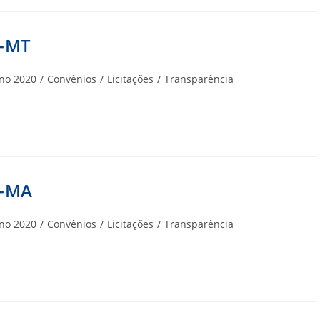
A-MT
goria
no 2020
/
Convênios
/
Licitações
/
Transparência
A-MA
goria
no 2020
/
Convênios
/
Licitações
/
Transparência