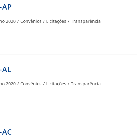
-AP
goria
no 2020
/
Convênios
/
Licitações
/
Transparência
-AL
goria
no 2020
/
Convênios
/
Licitações
/
Transparência
-AC