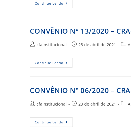
CONVÊNIO
Continue Lendo
Nº
08/2020
–
CRA-
PB
CONVÊNIO Nº 13/2020 – CRA
Autor
Post
Cate
cfainstitucional
23 de abril de 2021
A
do
publicado:
do
post:
post:
CONVÊNIO
Continue Lendo
Nº
13/2020
–
CRA-
PA
CONVÊNIO Nº 06/2020 – CR
Autor
Post
Cate
cfainstitucional
23 de abril de 2021
A
do
publicado:
do
post:
post:
CONVÊNIO
Continue Lendo
Nº
06/2020