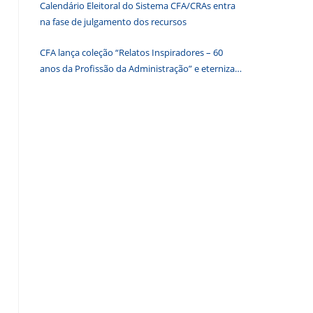
Calendário Eleitoral do Sistema CFA/CRAs entra
de
na fase de julgamento dos recursos
pesquisa.
CFA lança coleção “Relatos Inspiradores – 60
anos da Profissão da Administração” e eterniza
histórias que transformam o Brasil