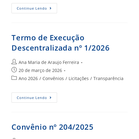
post:
Convênio
Continue Lendo
Nº
28/2026
Termo de Execução
Descentralizada nº 1/2026
Autor
Ana Maria de Araujo Ferreira
do
Post
20 de março de 2026
post:
publicado:
Categoria
Ano 2026
/
Convênios
/
Licitações
/
Transparência
do
post:
Termo
Continue Lendo
De
Execução
Descentralizada
Nº
1/2026
Convênio nº 204/2025