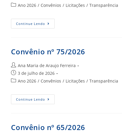
post:
publicado:
Categoria
Ano 2026
/
Convênios
/
Licitações
/
Transparência
do
post:
Convênio
Continue Lendo
Nº
66/2026
Convênio nº 75/2026
Autor
Ana Maria de Araujo Ferreira
do
Post
3 de julho de 2026
post:
publicado:
Categoria
Ano 2026
/
Convênios
/
Licitações
/
Transparência
do
post:
Convênio
Continue Lendo
Nº
75/2026
Convênio nº 65/2026