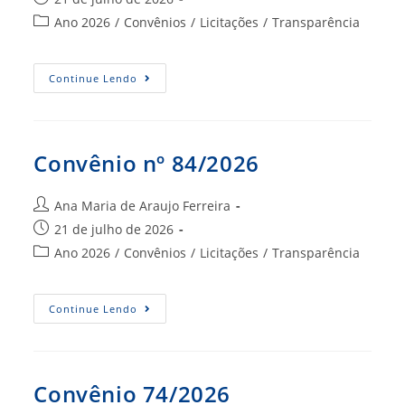
post:
publicado:
Categoria
Ano 2026
/
Convênios
/
Licitações
/
Transparência
do
post:
Convênio
Continue Lendo
Nº
79/2026
Convênio nº 84/2026
Autor
Ana Maria de Araujo Ferreira
do
Post
21 de julho de 2026
post:
publicado:
Categoria
Ano 2026
/
Convênios
/
Licitações
/
Transparência
do
post:
Convênio
Continue Lendo
Nº
84/2026
Convênio 74/2026