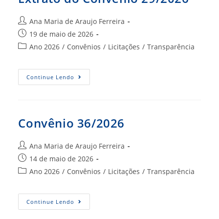
Autor
Ana Maria de Araujo Ferreira
do
Post
19 de maio de 2026
post:
publicado:
Categoria
Ano 2026
/
Convênios
/
Licitações
/
Transparência
do
post:
Extrato
Continue Lendo
Do
Convênio
29/2026
Convênio 36/2026
Autor
Ana Maria de Araujo Ferreira
do
Post
14 de maio de 2026
post:
publicado:
Categoria
Ano 2026
/
Convênios
/
Licitações
/
Transparência
do
post:
Convênio
Continue Lendo
36/2026