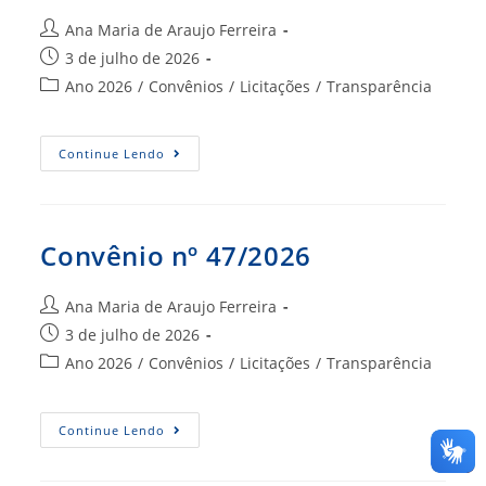
Autor
Ana Maria de Araujo Ferreira
do
Post
3 de julho de 2026
post:
publicado:
Categoria
Ano 2026
/
Convênios
/
Licitações
/
Transparência
do
post:
Convênio
Continue Lendo
Nº
65/2026
Convênio nº 47/2026
Autor
Ana Maria de Araujo Ferreira
do
Post
3 de julho de 2026
post:
publicado:
Categoria
Ano 2026
/
Convênios
/
Licitações
/
Transparência
do
post:
Convênio
Continue Lendo
Nº
47/2026