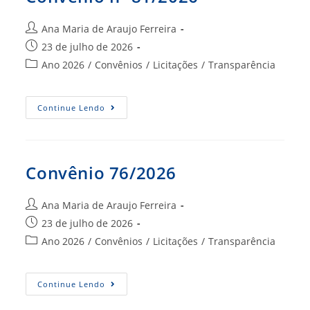
Autor
Ana Maria de Araujo Ferreira
do
Post
23 de julho de 2026
post:
publicado:
Categoria
Ano 2026
/
Convênios
/
Licitações
/
Transparência
do
post:
Convênio
Continue Lendo
Nº
81/2026
Convênio 76/2026
Autor
Ana Maria de Araujo Ferreira
do
Post
23 de julho de 2026
post:
publicado:
Categoria
Ano 2026
/
Convênios
/
Licitações
/
Transparência
do
post:
Convênio
Continue Lendo
76/2026