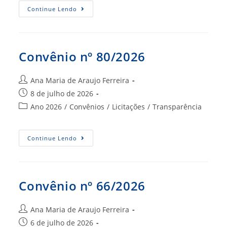
Convênio
Continue Lendo
82/2026
Convênio nº 80/2026
Autor
Ana Maria de Araujo Ferreira
do
Post
8 de julho de 2026
post:
publicado:
Categoria
Ano 2026
/
Convênios
/
Licitações
/
Transparência
do
post:
Convênio
Continue Lendo
Nº
80/2026
Convênio nº 66/2026
Autor
Ana Maria de Araujo Ferreira
do
Post
6 de julho de 2026