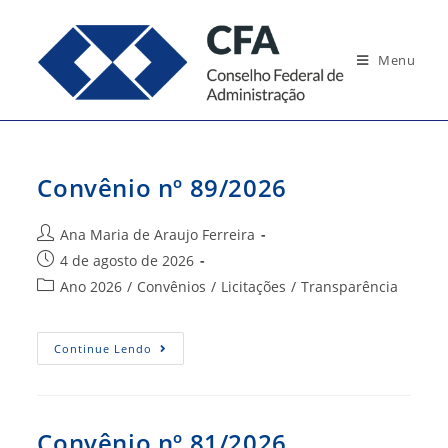
Ir
para
Menu
o
conteúdo
Convênio nº 89/2026
Autor
Ana Maria de Araujo Ferreira
do
Post
4 de agosto de 2026
post:
publicado:
Categoria
Ano 2026
/
Convênios
/
Licitações
/
Transparência
do
post:
Convênio
Continue Lendo
Nº
89/2026
Convênio nº 81/2026