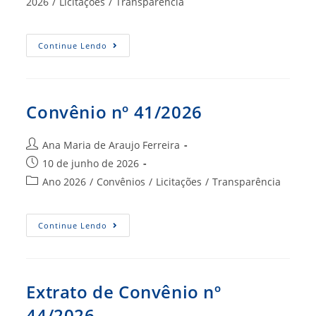
do
2026
/
Licitações
/
Transparência
post:
Extrato
Continue Lendo
Do
Convênio
39/2026
CRA-
RN
Convênio nº 41/2026
Autor
Ana Maria de Araujo Ferreira
do
Post
10 de junho de 2026
post:
publicado:
Categoria
Ano 2026
/
Convênios
/
Licitações
/
Transparência
do
post:
Convênio
Continue Lendo
Nº
41/2026
Extrato de Convênio nº
44/2026