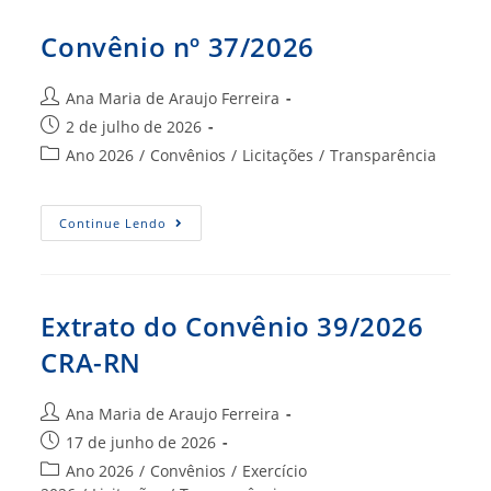
Convênio nº 37/2026
Autor
Ana Maria de Araujo Ferreira
do
Post
2 de julho de 2026
post:
publicado:
Categoria
Ano 2026
/
Convênios
/
Licitações
/
Transparência
do
post:
Convênio
Continue Lendo
Nº
37/2026
Extrato do Convênio 39/2026
CRA-RN
Autor
Ana Maria de Araujo Ferreira
do
Post
17 de junho de 2026
post:
publicado:
Categoria
Ano 2026
/
Convênios
/
Exercício