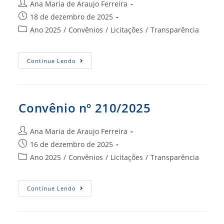
Autor
Ana Maria de Araujo Ferreira
do
Post
18 de dezembro de 2025
post:
publicado:
Categoria
Ano 2025
/
Convênios
/
Licitações
/
Transparência
do
post:
Convênio
Continue Lendo
Nº
204/2025
Convênio nº 210/2025
Autor
Ana Maria de Araujo Ferreira
do
Post
16 de dezembro de 2025
post:
publicado:
Categoria
Ano 2025
/
Convênios
/
Licitações
/
Transparência
do
post:
Convênio
Continue Lendo
Nº
210/2025