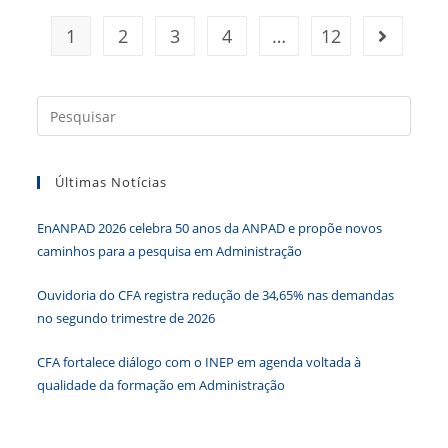
1
2
3
4
…
12
Ir para a
Press
a
tecla
Últimas Notícias
“Esc”
para
EnANPAD 2026 celebra 50 anos da ANPAD e propõe novos
fecha
caminhos para a pesquisa em Administração
o
paine
Ouvidoria do CFA registra redução de 34,65% nas demandas
de
no segundo trimestre de 2026
pesqu
CFA fortalece diálogo com o INEP em agenda voltada à
qualidade da formação em Administração