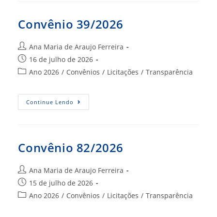
Convênio 39/2026
Autor
Ana Maria de Araujo Ferreira
do
Post
16 de julho de 2026
post:
publicado:
Categoria
Ano 2026
/
Convênios
/
Licitações
/
Transparência
do
post:
Convênio
Continue Lendo
39/2026
Convênio 82/2026
Autor
Ana Maria de Araujo Ferreira
do
Post
15 de julho de 2026
post:
publicado:
Categoria
Ano 2026
/
Convênios
/
Licitações
/
Transparência
do
post: