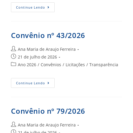
post:
Convênio
Continue Lendo
Nº
78/2026
Convênio nº 43/2026
Autor
Ana Maria de Araujo Ferreira
do
Post
21 de julho de 2026
post:
publicado:
Categoria
Ano 2026
/
Convênios
/
Licitações
/
Transparência
do
post:
Convênio
Continue Lendo
Nº
43/2026
Convênio nº 79/2026
Autor
Ana Maria de Araujo Ferreira
do
Post
21 de julho de 2026