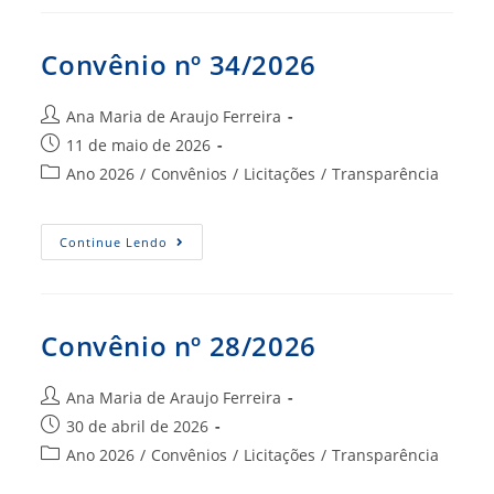
Convênio nº 34/2026
Autor
Ana Maria de Araujo Ferreira
do
Post
11 de maio de 2026
post:
publicado:
Categoria
Ano 2026
/
Convênios
/
Licitações
/
Transparência
do
post:
Convênio
Continue Lendo
Nº
34/2026
Convênio nº 28/2026
Autor
Ana Maria de Araujo Ferreira
do
Post
30 de abril de 2026
post:
publicado:
Categoria
Ano 2026
/
Convênios
/
Licitações
/
Transparência
do