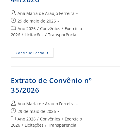
Autor
Ana Maria de Araujo Ferreira
do
Post
29 de maio de 2026
post:
publicado:
Categoria
Ano 2026
/
Convênios
/
Exercício
do
2026
/
Licitações
/
Transparência
post:
Extrato
Continue Lendo
De
Convênio
Nº
44/2026
Extrato de Convênio nº
35/2026
Autor
Ana Maria de Araujo Ferreira
do
Post
29 de maio de 2026
post:
publicado:
Categoria
Ano 2026
/
Convênios
/
Exercício
do
2026
/
Licitações
/
Transparência
post: