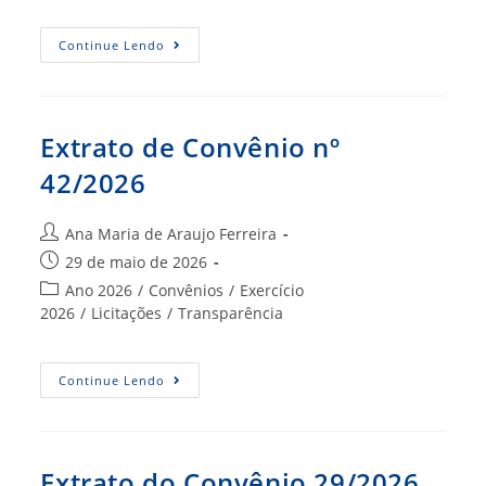
Extrato
Continue Lendo
De
Convênio
Nº
35/2026
Extrato de Convênio nº
42/2026
Autor
Ana Maria de Araujo Ferreira
do
Post
29 de maio de 2026
post:
publicado:
Categoria
Ano 2026
/
Convênios
/
Exercício
do
2026
/
Licitações
/
Transparência
post:
Extrato
Continue Lendo
De
Convênio
Nº
42/2026
Extrato do Convênio 29/2026