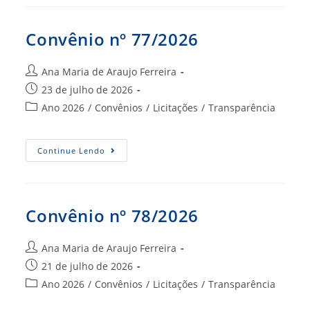
Convênio nº 77/2026
Autor
Ana Maria de Araujo Ferreira
do
Post
23 de julho de 2026
post:
publicado:
Categoria
Ano 2026
/
Convênios
/
Licitações
/
Transparência
do
post:
Convênio
Continue Lendo
Nº
77/2026
Convênio nº 78/2026
Autor
Ana Maria de Araujo Ferreira
do
Post
21 de julho de 2026
post:
publicado:
Categoria
Ano 2026
/
Convênios
/
Licitações
/
Transparência
do