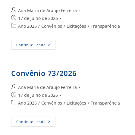
Autor
Ana Maria de Araujo Ferreira
do
Post
17 de julho de 2026
post:
publicado:
Categoria
Ano 2026
/
Convênios
/
Licitações
/
Transparência
do
post:
Convênio
Continue Lendo
74/2026
Convênio 73/2026
Autor
Ana Maria de Araujo Ferreira
do
Post
17 de julho de 2026
post:
publicado:
Categoria
Ano 2026
/
Convênios
/
Licitações
/
Transparência
do
post:
Convênio
Continue Lendo
73/2026