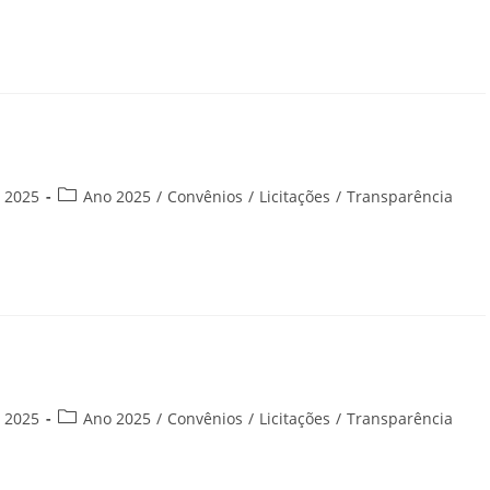
post:
Categoria
e 2025
Ano 2025
/
Convênios
/
Licitações
/
Transparência
do
post:
Categoria
e 2025
Ano 2025
/
Convênios
/
Licitações
/
Transparência
do
post: