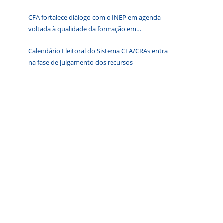
painel
CFA fortalece diálogo com o INEP em agenda
de
voltada à qualidade da formação em
pesquisa.
Administração
Calendário Eleitoral do Sistema CFA/CRAs entra
na fase de julgamento dos recursos