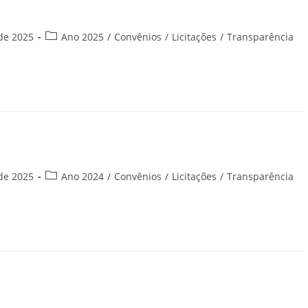
Categoria
de 2025
Ano 2025
/
Convênios
/
Licitações
/
Transparência
do
post:
Categoria
de 2025
Ano 2024
/
Convênios
/
Licitações
/
Transparência
do
post: