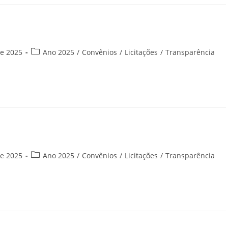
Categoria
de 2025
Ano 2025
/
Convênios
/
Licitações
/
Transparência
do
post:
Categoria
de 2025
Ano 2025
/
Convênios
/
Licitações
/
Transparência
do
post: