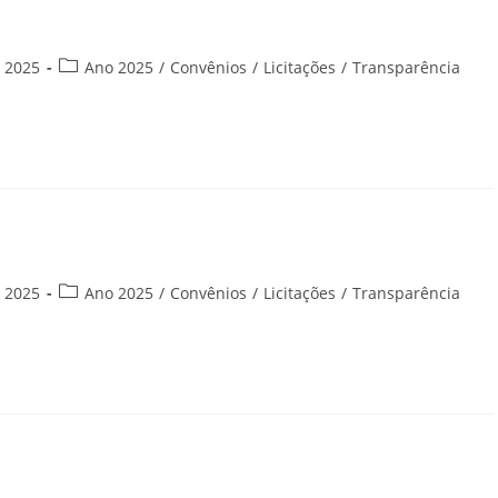
Categoria
e 2025
Ano 2025
/
Convênios
/
Licitações
/
Transparência
do
post:
Categoria
e 2025
Ano 2025
/
Convênios
/
Licitações
/
Transparência
do
post: