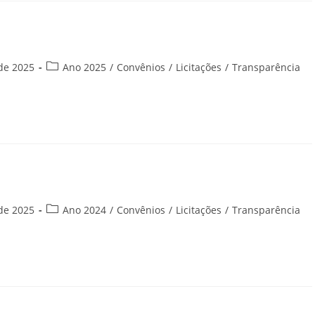
Categoria
de 2025
Ano 2025
/
Convênios
/
Licitações
/
Transparência
do
post:
Categoria
de 2025
Ano 2024
/
Convênios
/
Licitações
/
Transparência
do
post: