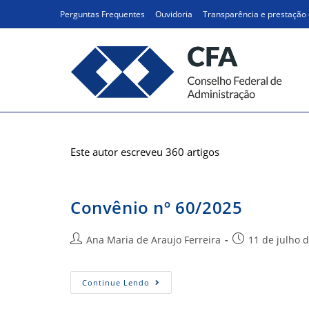
Ir
Perguntas Frequentes
Ouvidoria
Transparência e prestação 
para
o
conteúdo
Autor:
Ana Maria de Ara
Este autor escreveu 360 artigos
Convênio nº 60/2025
Autor
Post
Ana Maria de Araujo Ferreira
11 de julho 
do
publicado:
post:
Convênio
Continue Lendo
Nº
60/2025