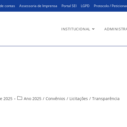
de contas
Assessoria de Imprensa
Portal SEI
LGPD
Protocolo / Peticion
INSTITUCIONAL
ADMINISTR
ujo Ferreira
Categoria
de 2025
Ano 2025
/
Convênios
/
Licitações
/
Transparência
do
post: