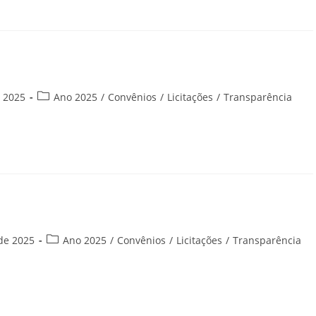
Categoria
e 2025
Ano 2025
/
Convênios
/
Licitações
/
Transparência
do
post:
Categoria
de 2025
Ano 2025
/
Convênios
/
Licitações
/
Transparência
do
post: