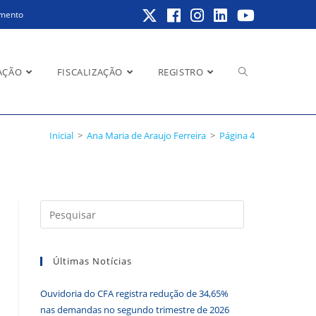
amento
Alternar
AÇÃO
FISCALIZAÇÃO
REGISTRO
Inicial
>
Ana Maria de Araujo Ferreira
>
Página 4
pesquisa
Pressione
do
a
tecla
Últimas Notícias
“Esc”
para
site
Ouvidoria do CFA registra redução de 34,65%
fechar
nas demandas no segundo trimestre de 2026
o