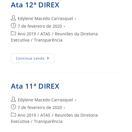
Ata 12ª DIREX
Autor
Edylene Macedo Carrasquel
do
Post
7 de fevereiro de 2020
post:
publicado:
Categoria
Ano 2019
/
ATAS
/
Reuniões da Diretoria
do
Executiva
/
Transparência
post:
Ata
Continue Lendo
12ª
DIREX
Ata 11ª DIREX
Autor
Edylene Macedo Carrasquel
do
Post
7 de fevereiro de 2020
post:
publicado:
Categoria
Ano 2019
/
ATAS
/
Reuniões da Diretoria
do
Executiva
/
Transparência
post: