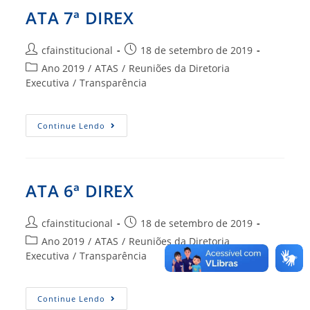
ATA 7ª DIREX
Autor
Post
cfainstitucional
18 de setembro de 2019
do
publicado:
Categoria
Ano 2019
/
ATAS
/
Reuniões da Diretoria
post:
do
Executiva
/
Transparência
post:
ATA
Continue Lendo
7ª
DIREX
ATA 6ª DIREX
Autor
Post
cfainstitucional
18 de setembro de 2019
do
publicado:
Categoria
Ano 2019
/
ATAS
/
Reuniões da Diretoria
post:
do
Executiva
/
Transparência
post:
ATA
Continue Lendo
6ª