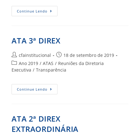
ATA
Continue Lendo
4ª
DIREX
ATA 3ª DIREX
Autor
Post
cfainstitucional
18 de setembro de 2019
do
publicado:
Categoria
Ano 2019
/
ATAS
/
Reuniões da Diretoria
post:
do
Executiva
/
Transparência
post:
ATA
Continue Lendo
3ª
DIREX
ATA 2ª DIREX
EXTRAORDINÁRIA