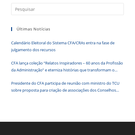
Press
a
tecla
Últimas Notícias
“Esc”
para
Calendário Eleitoral do Sistema CFA/CRAs entra na fase de
fecha
julgamento dos recursos
o
paine
CFA lança coleção “Relatos Inspiradores – 60 anos da Profissão
de
da Administração” e eterniza histórias que transformam o
pesqu
Brasil
Presidente do CFA participa de reunião com ministro do TCU
sobre proposta para criação de associações dos Conselhos
Federais