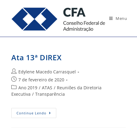
Ir
para
Menu
o
conteúdo
Ata 13ª DIREX
Autor
Edylene Macedo Carrasquel
do
Post
7 de fevereiro de 2020
post:
publicado:
Categoria
Ano 2019
/
ATAS
/
Reuniões da Diretoria
do
Executiva
/
Transparência
post:
Ata
Continue Lendo
13ª
DIREX