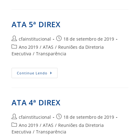
DIREX
ATA 5ª DIREX
Autor
Post
cfainstitucional
18 de setembro de 2019
do
publicado:
Categoria
Ano 2019
/
ATAS
/
Reuniões da Diretoria
post:
do
Executiva
/
Transparência
post:
ATA
Continue Lendo
5ª
DIREX
ATA 4ª DIREX
Autor
Post
cfainstitucional
18 de setembro de 2019
do
publicado:
Categoria
Ano 2019
/
ATAS
/
Reuniões da Diretoria
post:
do
Executiva
/
Transparência
post: