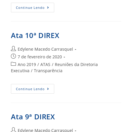
Ata
Continue Lendo
11ª
DIREX
Ata 10ª DIREX
Autor
Edylene Macedo Carrasquel
do
Post
7 de fevereiro de 2020
post:
publicado:
Categoria
Ano 2019
/
ATAS
/
Reuniões da Diretoria
do
Executiva
/
Transparência
post:
Ata
Continue Lendo
10ª
DIREX
Ata 9ª DIREX
Autor
Edylene Macedo Carrasquel