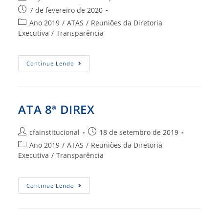
do
Post
7 de fevereiro de 2020
post:
publicado:
Categoria
Ano 2019
/
ATAS
/
Reuniões da Diretoria
do
Executiva
/
Transparência
post:
Ata
Continue Lendo
9ª
DIREX
ATA 8ª DIREX
Autor
Post
cfainstitucional
18 de setembro de 2019
do
publicado:
Categoria
Ano 2019
/
ATAS
/
Reuniões da Diretoria
post:
do
Executiva
/
Transparência
post:
ATA
Continue Lendo
8ª
DIREX