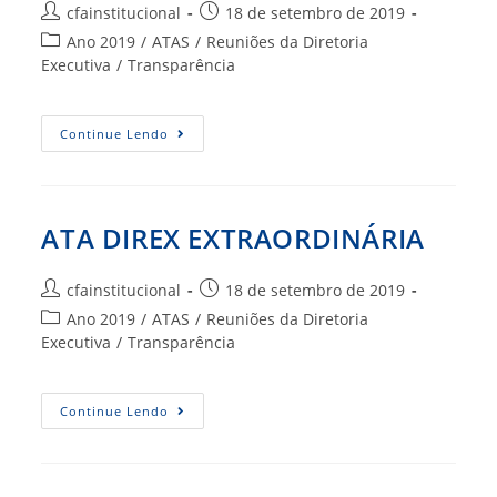
Autor
Post
cfainstitucional
18 de setembro de 2019
do
publicado:
Categoria
Ano 2019
/
ATAS
/
Reuniões da Diretoria
post:
do
Executiva
/
Transparência
post:
ATA
Continue Lendo
2ª
DIREX
EXTRAORDINÁRIA
ATA DIREX EXTRAORDINÁRIA
Autor
Post
cfainstitucional
18 de setembro de 2019
do
publicado:
Categoria
Ano 2019
/
ATAS
/
Reuniões da Diretoria
post:
do
Executiva
/
Transparência
post:
ATA
Continue Lendo
DIREX
EXTRAORDINÁRIA