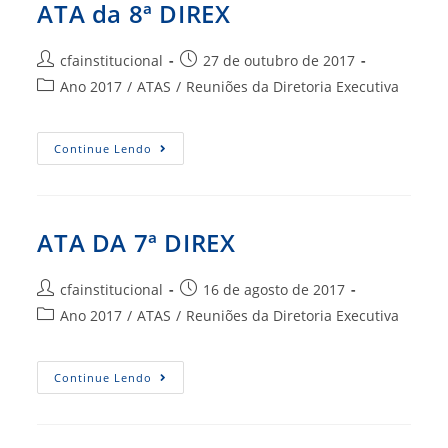
ATA da 8ª DIREX
Autor
Post
cfainstitucional
27 de outubro de 2017
do
publicado:
Categoria
Ano 2017
/
ATAS
/
Reuniões da Diretoria Executiva
post:
do
post:
ATA
Continue Lendo
Da
8ª
DIREX
ATA DA 7ª DIREX
Autor
Post
cfainstitucional
16 de agosto de 2017
do
publicado:
Categoria
Ano 2017
/
ATAS
/
Reuniões da Diretoria Executiva
post:
do
post:
ATA
Continue Lendo
DA
7ª
DIREX