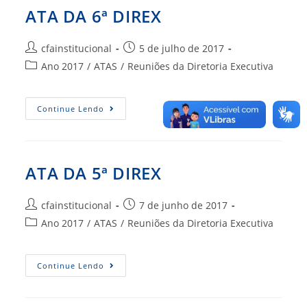
ATA DA 6ª DIREX
Autor
Post
cfainstitucional
5 de julho de 2017
do
publicado:
Categoria
Ano 2017
/
ATAS
/
Reuniões da Diretoria Executiva
post:
do
post:
ATA
Continue Lendo
DA
6ª
DIREX
ATA DA 5ª DIREX
Autor
Post
cfainstitucional
7 de junho de 2017
do
publicado:
Categoria
Ano 2017
/
ATAS
/
Reuniões da Diretoria Executiva
post:
do
post:
ATA
Continue Lendo
DA
5ª
DIREX