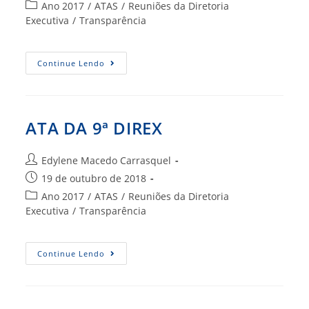
publicado:
Categoria
Ano 2017
/
ATAS
/
Reuniões da Diretoria
do
Executiva
/
Transparência
post:
ATA
Continue Lendo
DA
10ª
DIREX
ATA DA 9ª DIREX
Autor
Edylene Macedo Carrasquel
do
Post
19 de outubro de 2018
post:
publicado:
Categoria
Ano 2017
/
ATAS
/
Reuniões da Diretoria
do
Executiva
/
Transparência
post:
ATA
Continue Lendo
DA
9ª
DIREX