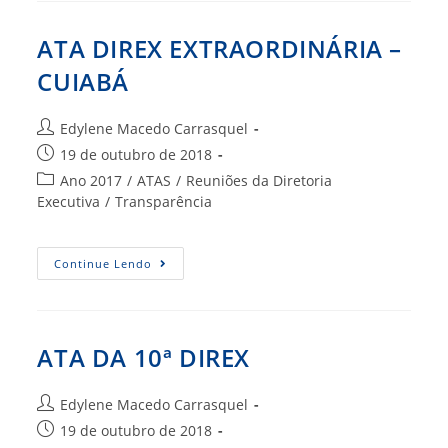
BRASÍLIA
ATA DIREX EXTRAORDINÁRIA –
CUIABÁ
Autor
Edylene Macedo Carrasquel
do
Post
19 de outubro de 2018
post:
publicado:
Categoria
Ano 2017
/
ATAS
/
Reuniões da Diretoria
do
Executiva
/
Transparência
post:
ATA
Continue Lendo
DIREX
EXTRAORDINÁRIA
–
CUIABÁ
ATA DA 10ª DIREX
Autor
Edylene Macedo Carrasquel
do
Post
19 de outubro de 2018
post: