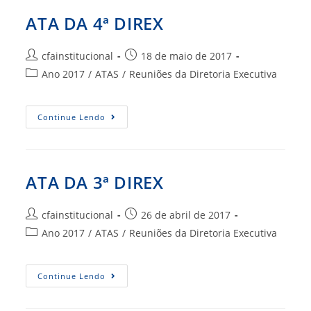
ATA DA 4ª DIREX
Autor
Post
cfainstitucional
18 de maio de 2017
do
publicado:
Categoria
Ano 2017
/
ATAS
/
Reuniões da Diretoria Executiva
post:
do
post:
ATA
Continue Lendo
DA
4ª
DIREX
ATA DA 3ª DIREX
Autor
Post
cfainstitucional
26 de abril de 2017
do
publicado:
Categoria
Ano 2017
/
ATAS
/
Reuniões da Diretoria Executiva
post:
do
post:
ATA
Continue Lendo
DA
3ª
DIREX