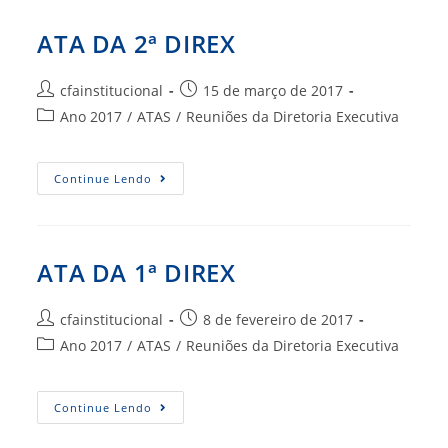
ATA DA 2ª DIREX
Autor
Post
cfainstitucional
15 de março de 2017
do
publicado:
Categoria
Ano 2017
/
ATAS
/
Reuniões da Diretoria Executiva
post:
do
post:
ATA
Continue Lendo
DA
2ª
DIREX
ATA DA 1ª DIREX
Autor
Post
cfainstitucional
8 de fevereiro de 2017
do
publicado:
Categoria
Ano 2017
/
ATAS
/
Reuniões da Diretoria Executiva
post:
do
post:
ATA
Continue Lendo
DA
1ª