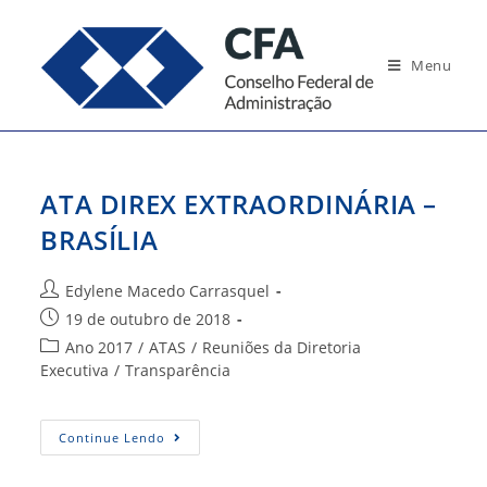
Ir
para
Menu
o
conteúdo
ATA DIREX EXTRAORDINÁRIA –
BRASÍLIA
Autor
Edylene Macedo Carrasquel
do
Post
19 de outubro de 2018
post:
publicado:
Categoria
Ano 2017
/
ATAS
/
Reuniões da Diretoria
do
Executiva
/
Transparência
post:
ATA
Continue Lendo
DIREX
EXTRAORDINÁRIA
–