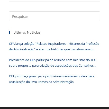
DIREX
Press
a
tecla
Últimas Notícias
“Esc”
para
CFA lança coleção “Relatos Inspiradores – 60 anos da Profissão
fecha
da Administração” e eterniza histórias que transformam o
o
Brasil
paine
Presidente do CFA participa de reunião com ministro do TCU
de
sobre proposta para criação de associações dos Conselhos
pesqu
Federais
CFA prorroga prazo para profissionais enviarem vídeo para
atualização do livro Ramos da Administração