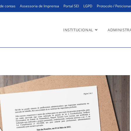
de contas
Assessoria de Imprensa
Portal SEI
LGPD
Protocolo / Peticion
INSTITUCIONAL
ADMINISTR