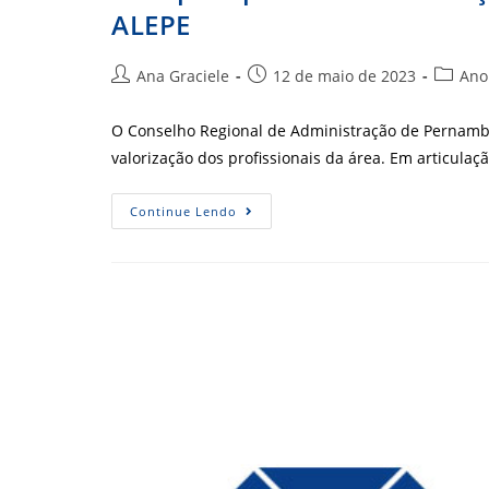
ALEPE
Autor
Post
Categor
Ana Graciele
12 de maio de 2023
Ano
do
publicado:
do
post:
post:
O Conselho Regional de Administração de Pernambu
valorização dos profissionais da área. Em articulaç
Luta
Continue Lendo
Pelo
Piso
Salarial
Avança
Com
Aprovação
De
Indicação
Na
ALEPE