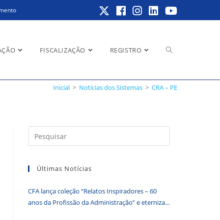
amento
Alternar
AÇÃO
FISCALIZAÇÃO
REGISTRO
Inicial
>
Notícias dos Sistemas
>
CRA – PE
pesquisa
Pressione
a
do
tecla
Últimas Notícias
“Esc”
para
CFA lança coleção “Relatos Inspiradores – 60
fechar
site
anos da Profissão da Administração” e eterniza
o
histórias que transformam o Brasil
painel