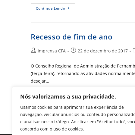
CRA-
Continue Lendo
PE
–
Posse
Dos
Novos
Conselheiros
Recesso de fim de ano
E
Nova
Diretoria
Autor
Post
C
Imprensa CFA
22 de dezembro de 2017
do
publicado:
post:
p
O Conselho Regional de Administração de Pernambuc
(terça-feira), retornando as atividades normalmente
desejar…
Recesso
Nós valorizamos a sua privacidade.
Continue Lendo
De
Fim
Usamos cookies para aprimorar sua experiência de
De
Ano
navegação, veicular anúncios ou conteúdo personalizad
e analisar nosso tráfego. Ao clicar em "Aceitar tudo", voc
concorda com o uso de cookies.