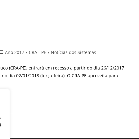
ategoria
Ano 2017
/
CRA - PE
/
Notícias dos Sistemas
do
ost:
o (CRA-PE), entrará em recesso a partir do dia 26/12/2017
 no dia 02/01/2018 (terça-feira). O CRA-PE aproveita para
o
ê