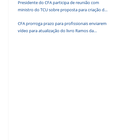
Presidente do CFA participa de reunião com
de
ministro do TCU sobre proposta para criação de
pesquisa.
associações dos Conselhos Federais
CFA prorroga prazo para profissionais enviarem
vídeo para atualização do livro Ramos da
Administração