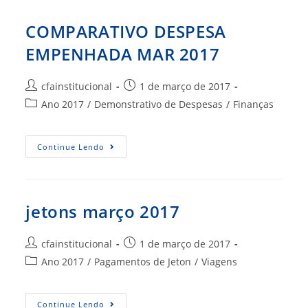
PLENÁRIA
COMPARATIVO DESPESA
EMPENHADA MAR 2017
Autor
Post
cfainstitucional
1 de março de 2017
do
publicado:
Categoria
Ano 2017
/
Demonstrativo de Despesas
/
Finanças
post:
do
post:
COMPARATIVO
Continue Lendo
DESPESA
EMPENHADA
MAR
2017
jetons março 2017
Autor
Post
cfainstitucional
1 de março de 2017
do
publicado:
Categoria
Ano 2017
/
Pagamentos de Jeton
/
Viagens
post:
do
post:
Jetons
Continue Lendo