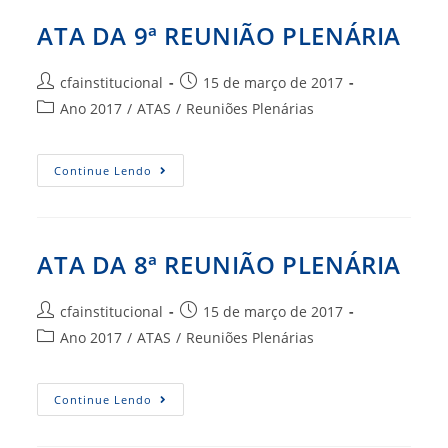
ATA DA 9ª REUNIÃO PLENÁRIA
Autor
Post
cfainstitucional
15 de março de 2017
do
publicado:
Categoria
Ano 2017
/
ATAS
/
Reuniões Plenárias
post:
do
post:
ATA
Continue Lendo
DA
9ª
REUNIÃO
PLENÁRIA
ATA DA 8ª REUNIÃO PLENÁRIA
Autor
Post
cfainstitucional
15 de março de 2017
do
publicado:
Categoria
Ano 2017
/
ATAS
/
Reuniões Plenárias
post:
do
post:
ATA
Continue Lendo
DA
8ª
REUNIÃO