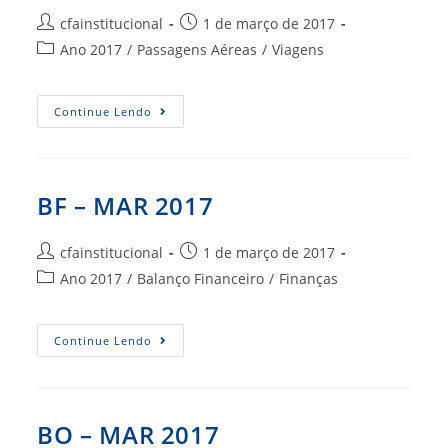
Autor
Post
cfainstitucional
1 de março de 2017
do
publicado:
Categoria
Ano 2017
/
Passagens Aéreas
/
Viagens
post:
do
post:
Passagens
Continue Lendo
Março
2017
BF – MAR 2017
Autor
Post
cfainstitucional
1 de março de 2017
do
publicado:
Categoria
Ano 2017
/
Balanço Financeiro
/
Finanças
post:
do
post:
BF
Continue Lendo
–
MAR
2017
BO – MAR 2017