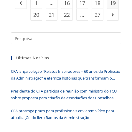
1
…
16
17
18
19
Ir para a página anterior
20
21
22
…
27
Ir para a
Press
a
tecla
Últimas Notícias
“Esc”
para
CFA lança coleção “Relatos Inspiradores – 60 anos da Profissão
fecha
da Administração” e eterniza histórias que transformam o
o
Brasil
paine
Presidente do CFA participa de reunião com ministro do TCU
de
sobre proposta para criação de associações dos Conselhos
pesqu
Federais
CFA prorroga prazo para profissionais enviarem vídeo para
atualização do livro Ramos da Administração