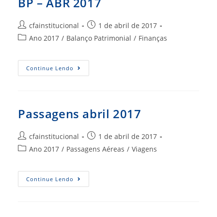
BP – ABR 2017
Autor
Post
cfainstitucional
1 de abril de 2017
do
publicado:
Categoria
Ano 2017
/
Balanço Patrimonial
/
Finanças
post:
do
post:
BP
Continue Lendo
–
ABR
2017
Passagens abril 2017
Autor
Post
cfainstitucional
1 de abril de 2017
do
publicado:
Categoria
Ano 2017
/
Passagens Aéreas
/
Viagens
post:
do
post:
Passagens
Continue Lendo
Abril
2017