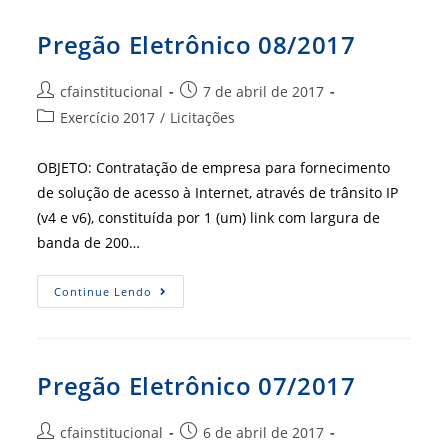
Pregão Eletrônico 08/2017
Autor
Post
cfainstitucional
7 de abril de 2017
do
publicado:
Categoria
Exercício 2017
/
Licitações
post:
do
post:
OBJETO: Contratação de empresa para fornecimento
de solução de acesso à Internet, através de trânsito IP
(v4 e v6), constituída por 1 (um) link com largura de
banda de 200…
Pregão
Continue Lendo
Eletrônico
08/2017
Pregão Eletrônico 07/2017
Autor
Post
cfainstitucional
6 de abril de 2017