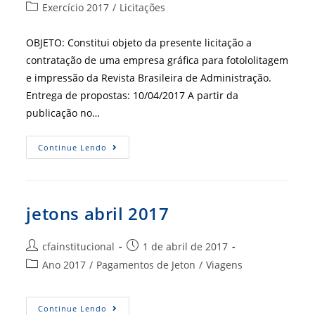
do
publicado:
Categoria
Exercício 2017
/
Licitações
post:
do
post:
OBJETO: Constitui objeto da presente licitação a
contratação de uma empresa gráfica para fotololitagem
e impressão da Revista Brasileira de Administração.
Entrega de propostas: 10/04/2017 A partir da
publicação no…
Pregão
Continue Lendo
Eletrônico
07/2017
jetons abril 2017
Autor
Post
cfainstitucional
1 de abril de 2017
do
publicado:
Categoria
Ano 2017
/
Pagamentos de Jeton
/
Viagens
post:
do
post:
Jetons
Continue Lendo