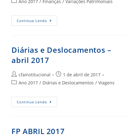
Categoria
Ano 2017
/
Finanças
/
Variações Patrimoniais
post:
do
post:
VARIAÇÕES
Continue Lendo
PATRIMONIAIS
ABR
2017
Diárias e Deslocamentos –
abril 2017
Autor
Post
cfainstitucional
1 de abril de 2017
do
publicado:
Categoria
Ano 2017
/
Diárias e Deslocamentos
/
Viagens
post:
do
post:
Diárias
Continue Lendo
E
Deslocamentos
–
Abril
2017
FP ABRIL 2017