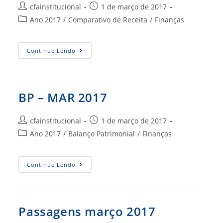
Autor
Post
cfainstitucional
1 de março de 2017
do
publicado:
Categoria
Ano 2017
/
Comparativo de Receita
/
Finanças
post:
do
post:
Março
Continue Lendo
2017
BP – MAR 2017
Autor
Post
cfainstitucional
1 de março de 2017
do
publicado:
Categoria
Ano 2017
/
Balanço Patrimonial
/
Finanças
post:
do
post:
BP
Continue Lendo
–
MAR
2017
Passagens março 2017