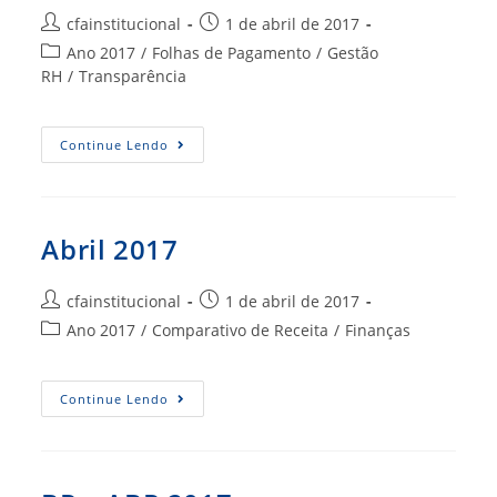
Autor
Post
cfainstitucional
1 de abril de 2017
do
publicado:
Categoria
Ano 2017
/
Folhas de Pagamento
/
Gestão
post:
do
RH
/
Transparência
post:
FP
Continue Lendo
ABRIL
2017
Abril 2017
Autor
Post
cfainstitucional
1 de abril de 2017
do
publicado:
Categoria
Ano 2017
/
Comparativo de Receita
/
Finanças
post:
do
post:
Abril
Continue Lendo
2017