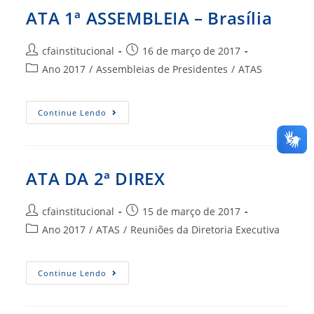
ATA 1ª ASSEMBLEIA – Brasília
Autor
Post
cfainstitucional
16 de março de 2017
do
publicado:
Categoria
Ano 2017
/
Assembleias de Presidentes
/
ATAS
post:
do
post:
ATA
Continue Lendo
1ª
ASSEMBLEIA
–
Brasília
ATA DA 2ª DIREX
Autor
Post
cfainstitucional
15 de março de 2017
do
publicado:
Categoria
Ano 2017
/
ATAS
/
Reuniões da Diretoria Executiva
post:
do
post:
ATA
Continue Lendo
DA
2ª
DIREX