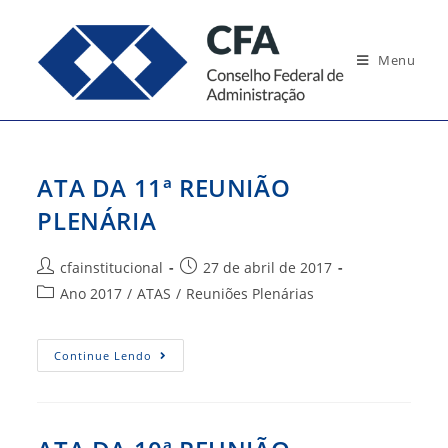
Ir
para
Menu
o
conteúdo
ATA DA 11ª REUNIÃO
PLENÁRIA
Autor
Post
cfainstitucional
27 de abril de 2017
do
publicado:
Categoria
Ano 2017
/
ATAS
/
Reuniões Plenárias
post:
do
post:
ATA
Continue Lendo
DA
11ª
REUNIÃO
PLENÁRIA