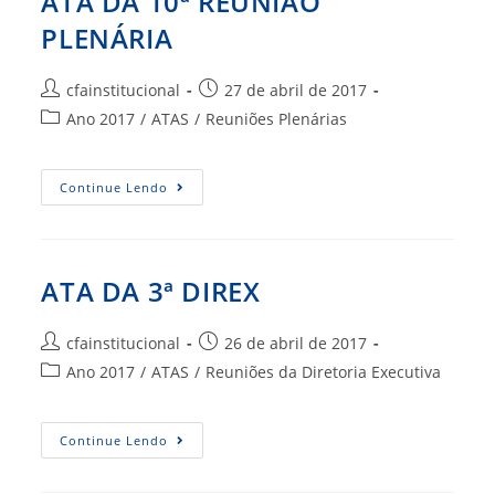
ATA DA 10ª REUNIÃO
PLENÁRIA
Autor
Post
cfainstitucional
27 de abril de 2017
do
publicado:
Categoria
Ano 2017
/
ATAS
/
Reuniões Plenárias
post:
do
post:
ATA
Continue Lendo
DA
10ª
REUNIÃO
PLENÁRIA
ATA DA 3ª DIREX
Autor
Post
cfainstitucional
26 de abril de 2017
do
publicado:
Categoria
Ano 2017
/
ATAS
/
Reuniões da Diretoria Executiva
post:
do
post:
ATA
Continue Lendo
DA
3ª
DIREX