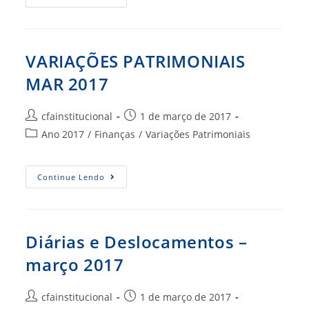
Março
2017
VARIAÇÕES PATRIMONIAIS
MAR 2017
Autor
Post
cfainstitucional
1 de março de 2017
do
publicado:
Categoria
Ano 2017
/
Finanças
/
Variações Patrimoniais
post:
do
post:
VARIAÇÕES
Continue Lendo
PATRIMONIAIS
MAR
2017
Diárias e Deslocamentos –
março 2017
Autor
Post
cfainstitucional
1 de março de 2017