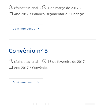
Autor
Post
cfainstitucional
1 de março de 2017
do
publicado:
Categoria
Ano 2017
/
Balanço Orçamentário
/
Finanças
post:
do
post:
BO
Continue Lendo
–
MAR
2017
Convênio nº 3
Autor
Post
cfainstitucional
16 de fevereiro de 2017
do
publicado:
Categoria
Ano 2017
/
Convênios
post:
do
post:
Convênio
Continue Lendo
Nº
3