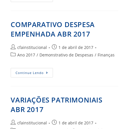
Abril
2017
COMPARATIVO DESPESA
EMPENHADA ABR 2017
Autor
Post
cfainstitucional
1 de abril de 2017
do
publicado:
Categoria
Ano 2017
/
Demonstrativo de Despesas
/
Finanças
post:
do
post:
COMPARATIVO
Continue Lendo
DESPESA
EMPENHADA
ABR
2017
VARIAÇÕES PATRIMONIAIS
ABR 2017
Autor
Post
cfainstitucional
1 de abril de 2017
do
publicado: