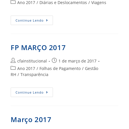
do
publicado:
Categoria
Ano 2017
/
Diárias e Deslocamentos
/
Viagens
post:
do
post:
Diárias
Continue Lendo
E
Deslocamentos
–
Março
2017
FP MARÇO 2017
Autor
Post
cfainstitucional
1 de março de 2017
do
publicado:
Categoria
Ano 2017
/
Folhas de Pagamento
/
Gestão
post:
do
RH
/
Transparência
post:
FP
Continue Lendo
MARÇO
2017
Março 2017