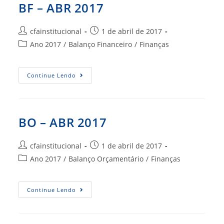
BF – ABR 2017
Autor
Post
cfainstitucional
1 de abril de 2017
do
publicado:
Categoria
Ano 2017
/
Balanço Financeiro
/
Finanças
post:
do
post:
BF
Continue Lendo
–
ABR
2017
BO – ABR 2017
Autor
Post
cfainstitucional
1 de abril de 2017
do
publicado:
Categoria
Ano 2017
/
Balanço Orçamentário
/
Finanças
post:
do
post:
BO
Continue Lendo
–
ABR
2017