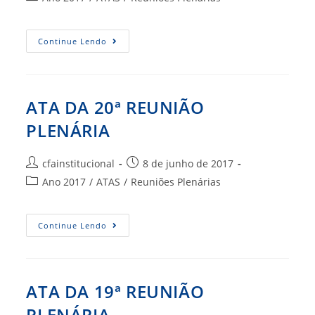
post:
do
post:
ATA
Continue Lendo
DA
21ª
REUNIÃO
PLENÁRIA
ATA DA 20ª REUNIÃO
PLENÁRIA
Autor
Post
cfainstitucional
8 de junho de 2017
do
publicado:
Categoria
Ano 2017
/
ATAS
/
Reuniões Plenárias
post:
do
post:
ATA
Continue Lendo
DA
20ª
REUNIÃO
PLENÁRIA
ATA DA 19ª REUNIÃO
PLENÁRIA