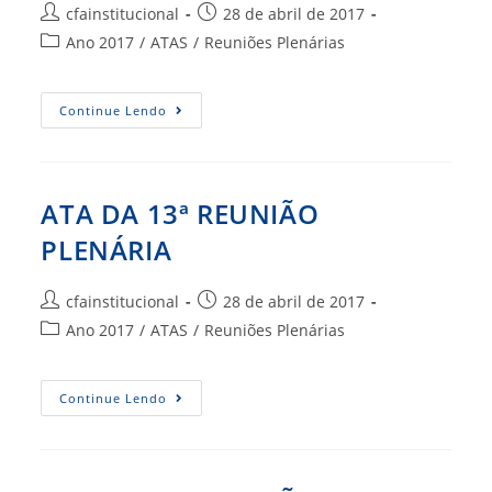
Autor
Post
cfainstitucional
28 de abril de 2017
do
publicado:
Categoria
Ano 2017
/
ATAS
/
Reuniões Plenárias
post:
do
post:
ATA
Continue Lendo
DA
14ª
REUNIÃO
PLENÁRIA
ATA DA 13ª REUNIÃO
PLENÁRIA
Autor
Post
cfainstitucional
28 de abril de 2017
do
publicado:
Categoria
Ano 2017
/
ATAS
/
Reuniões Plenárias
post:
do
post:
ATA
Continue Lendo
DA
13ª
REUNIÃO
PLENÁRIA