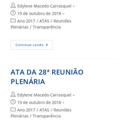
Autor
Edylene Macedo Carrasquel
do
Post
19 de outubro de 2018
post:
publicado:
Categoria
Ano 2017
/
ATAS
/
Reuniões
do
Plenárias
/
Transparência
post:
ATA
Continue Lendo
DA
29ª
REUNIÃO
PLENÁRIA
ATA DA 28ª REUNIÃO
PLENÁRIA
Autor
Edylene Macedo Carrasquel
do
Post
19 de outubro de 2018
post:
publicado:
Categoria
Ano 2017
/
ATAS
/
Reuniões
do
Plenárias
/
Transparência
post: