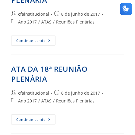
Autor
Post
cfainstitucional
8 de junho de 2017
do
publicado:
Categoria
Ano 2017
/
ATAS
/
Reuniões Plenárias
post:
do
post:
ATA
Continue Lendo
DA
19ª
REUNIÃO
PLENÁRIA
ATA DA 18ª REUNIÃO
PLENÁRIA
Autor
Post
cfainstitucional
8 de junho de 2017
do
publicado:
Categoria
Ano 2017
/
ATAS
/
Reuniões Plenárias
post:
do
post:
ATA
Continue Lendo
DA
18ª
REUNIÃO