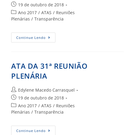
do
Post
19 de outubro de 2018
post:
publicado:
Categoria
Ano 2017
/
ATAS
/
Reuniões
do
Plenárias
/
Transparência
post:
ATA
Continue Lendo
DA
32ª
REUNIÃO
PLENÁRIA
ATA DA 31ª REUNIÃO
PLENÁRIA
Autor
Edylene Macedo Carrasquel
do
Post
19 de outubro de 2018
post:
publicado:
Categoria
Ano 2017
/
ATAS
/
Reuniões
do
Plenárias
/
Transparência
post:
ATA
Continue Lendo
DA