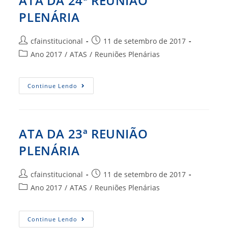
ATA DA 24ª REUNIÃO
PLENÁRIA
Autor
Post
cfainstitucional
11 de setembro de 2017
do
publicado:
Categoria
Ano 2017
/
ATAS
/
Reuniões Plenárias
post:
do
post:
ATA
Continue Lendo
DA
24ª
REUNIÃO
PLENÁRIA
ATA DA 23ª REUNIÃO
PLENÁRIA
Autor
Post
cfainstitucional
11 de setembro de 2017
do
publicado:
Categoria
Ano 2017
/
ATAS
/
Reuniões Plenárias
post:
do
post:
ATA
Continue Lendo
DA