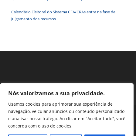
pesqu
Calendário Eleitoral do Sistema CFA/CRAs entra na fase de
julgamento dos recursos
Nós valorizamos a sua privacidade.
Usamos cookies para aprimorar sua experiência de
navegação, veicular anúncios ou conteúdo personalizado
Perguntas Frequentes
Ouvidoria
Transparência e prestação de contas
e analisar nosso tráfego. Ao clicar em "Aceitar tudo", você
Assessoria de Imprensa
Portal SEI
LGPD
concorda com o uso de cookies.
Protocolo / Peticionamento