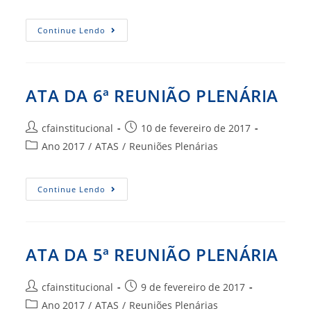
do
post:
ATA
Continue Lendo
DA
7ª
REUNIÃO
PLENÁRIA
ATA DA 6ª REUNIÃO PLENÁRIA
Autor
Post
cfainstitucional
10 de fevereiro de 2017
do
publicado:
Categoria
Ano 2017
/
ATAS
/
Reuniões Plenárias
post:
do
post:
ATA
Continue Lendo
DA
6ª
REUNIÃO
PLENÁRIA
ATA DA 5ª REUNIÃO PLENÁRIA
Autor
Post
cfainstitucional
9 de fevereiro de 2017
do
publicado:
Categoria
Ano 2017
/
ATAS
/
Reuniões Plenárias