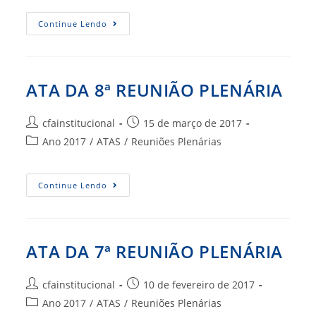
post:
ATA
Continue Lendo
DA
9ª
REUNIÃO
PLENÁRIA
ATA DA 8ª REUNIÃO PLENÁRIA
Autor
Post
cfainstitucional
15 de março de 2017
do
publicado:
Categoria
Ano 2017
/
ATAS
/
Reuniões Plenárias
post:
do
post:
ATA
Continue Lendo
DA
8ª
REUNIÃO
PLENÁRIA
ATA DA 7ª REUNIÃO PLENÁRIA
Autor
Post
cfainstitucional
10 de fevereiro de 2017
do
publicado:
Categoria
Ano 2017
/
ATAS
/
Reuniões Plenárias
post: