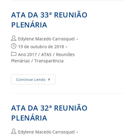
PLENÁRIA
ATA DA 33ª REUNIÃO
PLENÁRIA
Autor
Edylene Macedo Carrasquel
do
Post
19 de outubro de 2018
post:
publicado:
Categoria
Ano 2017
/
ATAS
/
Reuniões
do
Plenárias
/
Transparência
post:
ATA
Continue Lendo
DA
33ª
REUNIÃO
PLENÁRIA
ATA DA 32ª REUNIÃO
PLENÁRIA
Autor
Edylene Macedo Carrasquel