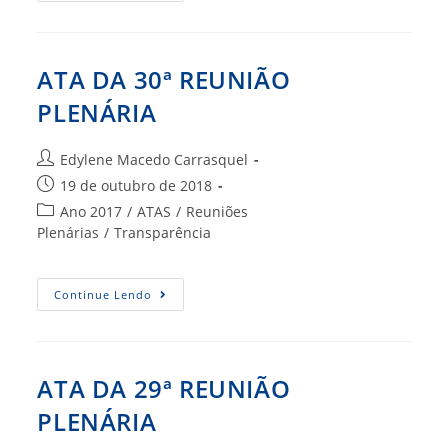
31ª
REUNIÃO
PLENÁRIA
ATA DA 30ª REUNIÃO
PLENÁRIA
Autor
Edylene Macedo Carrasquel
do
Post
19 de outubro de 2018
post:
publicado:
Categoria
Ano 2017
/
ATAS
/
Reuniões
do
Plenárias
/
Transparência
post:
ATA
Continue Lendo
DA
30ª
REUNIÃO
PLENÁRIA
ATA DA 29ª REUNIÃO
PLENÁRIA