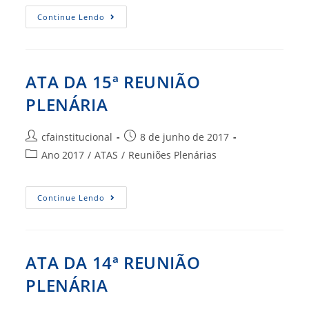
post:
ATA
Continue Lendo
DA
16ª
REUNIÃO
PLENÁRIA
ATA DA 15ª REUNIÃO
PLENÁRIA
Autor
Post
cfainstitucional
8 de junho de 2017
do
publicado:
Categoria
Ano 2017
/
ATAS
/
Reuniões Plenárias
post:
do
post:
ATA
Continue Lendo
DA
15ª
REUNIÃO
PLENÁRIA
ATA DA 14ª REUNIÃO
PLENÁRIA