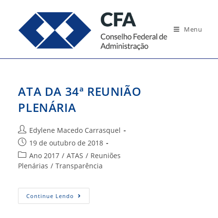
Ir
para
Menu
o
conteúdo
ATA DA 34ª REUNIÃO
PLENÁRIA
Autor
Edylene Macedo Carrasquel
do
Post
19 de outubro de 2018
post:
publicado:
Categoria
Ano 2017
/
ATAS
/
Reuniões
do
Plenárias
/
Transparência
post:
ATA
Continue Lendo
DA
34ª
REUNIÃO