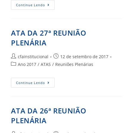
ATA
Continue Lendo
DA
28ª
REUNIÃO
PLENÁRIA
ATA DA 27ª REUNIÃO
PLENÁRIA
Autor
Post
cfainstitucional
12 de setembro de 2017
do
publicado:
Categoria
Ano 2017
/
ATAS
/
Reuniões Plenárias
post:
do
post:
ATA
Continue Lendo
DA
27ª
REUNIÃO
PLENÁRIA
ATA DA 26ª REUNIÃO
PLENÁRIA