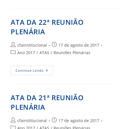
23ª
REUNIÃO
PLENÁRIA
ATA DA 22ª REUNIÃO
PLENÁRIA
Autor
Post
cfainstitucional
17 de agosto de 2017
do
publicado:
Categoria
Ano 2017
/
ATAS
/
Reuniões Plenárias
post:
do
post:
ATA
Continue Lendo
DA
22ª
REUNIÃO
PLENÁRIA
ATA DA 21ª REUNIÃO
PLENÁRIA
Autor
Post
cfainstitucional
17 de agosto de 2017
do
publicado:
Categoria
Ano 2017
/
ATAS
/
Reuniões Plenárias