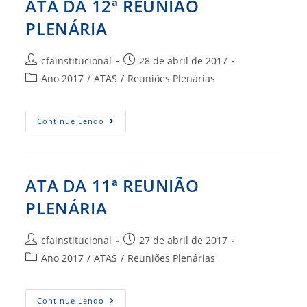
ATA DA 12ª REUNIÃO
PLENÁRIA
Autor
Post
cfainstitucional
28 de abril de 2017
do
publicado:
Categoria
Ano 2017
/
ATAS
/
Reuniões Plenárias
post:
do
post:
ATA
Continue Lendo
DA
12ª
REUNIÃO
PLENÁRIA
ATA DA 11ª REUNIÃO
PLENÁRIA
Autor
Post
cfainstitucional
27 de abril de 2017
do
publicado:
Categoria
Ano 2017
/
ATAS
/
Reuniões Plenárias
post:
do
post:
ATA
Continue Lendo