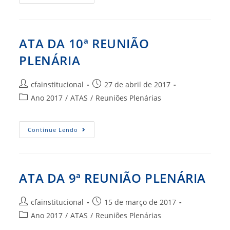
DA
11ª
REUNIÃO
PLENÁRIA
ATA DA 10ª REUNIÃO
PLENÁRIA
Autor
Post
cfainstitucional
27 de abril de 2017
do
publicado:
Categoria
Ano 2017
/
ATAS
/
Reuniões Plenárias
post:
do
post:
ATA
Continue Lendo
DA
10ª
REUNIÃO
PLENÁRIA
ATA DA 9ª REUNIÃO PLENÁRIA
Autor
Post
cfainstitucional
15 de março de 2017
do
publicado:
Categoria
Ano 2017
/
ATAS
/
Reuniões Plenárias
post:
do