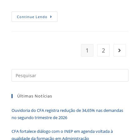
post:
do
post:
ATA
Continue Lendo
DA
5ª
REUNIÃO
PLENÁRIA
1
2
Ir para a
Press
a
tecla
Últimas Notícias
“Esc”
para
Ouvidoria do CFA registra redução de 34,65% nas demandas
fecha
no segundo trimestre de 2026
o
paine
CFA fortalece diálogo com o INEP em agenda voltada à
de
qualidade da formação em Administração