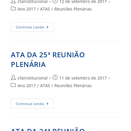
Autor
Post
cfainstitucional
12 de setembro de 2017
do
publicado:
Categoria
Ano 2017
/
ATAS
/
Reuniões Plenárias
post:
do
post:
ATA
Continue Lendo
DA
26ª
REUNIÃO
PLENÁRIA
ATA DA 25ª REUNIÃO
PLENÁRIA
Autor
Post
cfainstitucional
11 de setembro de 2017
do
publicado:
Categoria
Ano 2017
/
ATAS
/
Reuniões Plenárias
post:
do
post:
ATA
Continue Lendo
DA
25ª
REUNIÃO
PLENÁRIA