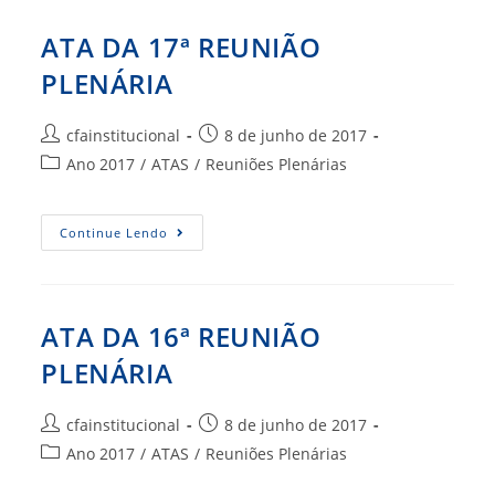
PLENÁRIA
ATA DA 17ª REUNIÃO
PLENÁRIA
Autor
Post
cfainstitucional
8 de junho de 2017
do
publicado:
Categoria
Ano 2017
/
ATAS
/
Reuniões Plenárias
post:
do
post:
ATA
Continue Lendo
DA
17ª
REUNIÃO
PLENÁRIA
ATA DA 16ª REUNIÃO
PLENÁRIA
Autor
Post
cfainstitucional
8 de junho de 2017
do
publicado:
Categoria
Ano 2017
/
ATAS
/
Reuniões Plenárias
post:
do