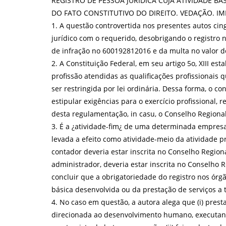
REGISTRO DE PESSOA JURÍDICA CUJA ATIVIDADE 
DO FATO CONSTITUTIVO DO DIREITO. VEDAÇÃO. I
1. A questão controvertida nos presentes autos cing
jurídico com o requerido, desobrigando o registro
de infração no 600192812016 e da multa no valor d
2. A Constituição Federal, em seu artigo 5o, XIII est
profissão atendidas as qualificações profissionais qu
ser restringida por lei ordinária. Dessa forma, o con
estipular exigências para o exercício profissional,
desta regulamentação, in casu, o Conselho Regiona
3. É a ¿atividade-fim¿ de uma determinada empresa
levada a efeito como atividade-meio da atividade p
contador deveria estar inscrita no Conselho Regio
administrador, deveria estar inscrita no Conselho R
concluir que a obrigatoriedade do registro nos órgã
básica desenvolvida ou da prestação de serviços a t
4. No caso em questão, a autora alega que (i) presta
direcionada ao desenvolvimento humano, executand