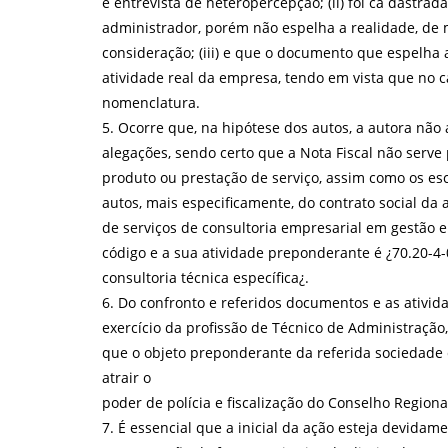
e entrevista de heteropercepção; (ii) foi ca dastrad
administrador, porém não espelha a realidade, de
consideração; (iii) e que o documento que espelha 
atividade real da empresa, tendo em vista que no ca
nomenclatura.
5. Ocorre que, na hipótese dos autos, a autora nã
alegações, sendo certo que a Nota Fiscal não serv
produto ou prestação de serviço, assim como os es
autos, mais especificamente, do contrato social da 
de serviços de consultoria empresarial em gestão 
código e a sua atividade preponderante é ¿70.20-4-
consultoria técnica específica¿.
6. Do confronto e referidos documentos e as ativida
exercício da profissão de Técnico de Administração, 
que o objeto preponderante da referida sociedade c
atrair o
poder de polícia e fiscalização do Conselho Region
7. É essencial que a inicial da ação esteja devidam