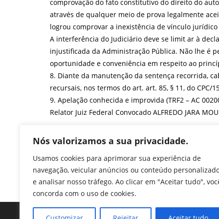
comprovação do fato constitutivo do direito do autor
através de qualquer meio de prova legalmente aceit
logrou comprovar a inexistência de vínculo jurídico
A interferência do Judiciário deve se limit ar à de
injustificada da Administração Pública. Não lhe é pe
oportunidade e conveniência em respeito ao princí
8. Diante da manutenção da sentença recorrida, c
recursais, nos termos do art. art. 85, § 11, do CPC/15
9. Apelação conhecida e improvida (TRF2 – AC 0020
Relator Juiz Federal Convocado ALFREDO JARA MOU
Trânsito em Julgado em 06/10/2019.
Nós valorizamos a sua privacidade.
F
T
Li
W
M
Pr
Usamos cookies para aprimorar sua experiência de
a
w
n
h
e
in
navegação, veicular anúncios ou conteúdo personalizad
e analisar nosso tráfego. Ao clicar em "Aceitar tudo", voc
c
itt
k
at
ss
tF
concorda com o uso de cookies.
e
er
e
s
e
ri
Customizar
Rejeitar
Aceitar tudo