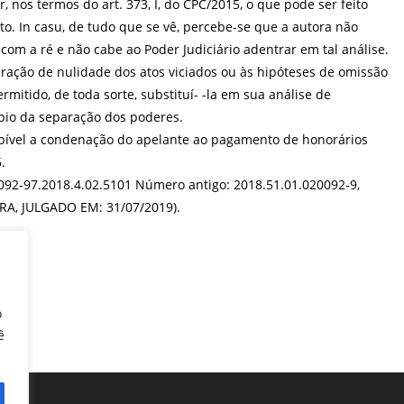
, nos termos do art. 373, I, do CPC/2015, o que pode ser feito
o. In casu, de tudo que se vê, percebe-se que a autora não
 com a ré e não cabe ao Poder Judiciário adentrar em tal análise.
claração de nulidade dos atos viciados ou às hipóteses de omissão
rmitido, de toda sorte, substituí- -la em sua análise de
pio da separação dos poderes.
abível a condenação do apelante ao pagamento de honorários
.
092-97.2018.4.02.5101 Número antigo: 2018.51.01.020092-9,
RA, JULGADO EM: 31/07/2019).
o
ê