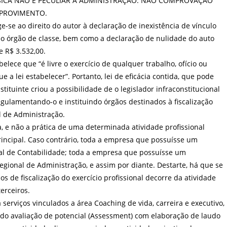
BÁSICA NÃO É PECULIAR À ADMINISTRAÇÃO. NÃO COMPROVAÇÃO
MPROVIMENTO.
e-se ao direito do autor à declaração de inexistência de vínculo
 no órgão de classe, bem como a declaração de nulidade do auto
e R$ 3.532,00.
abelece que “é livre o exercício de qualquer trabalho, ofício ou
e a lei estabelecer”. Portanto, lei de eficácia contida, que pode
stituinte criou a possibilidade de o legislador infraconstitucional
 regulamentando-o e instituindo órgãos destinados à fiscalização
l de Administração.
, e não a prática de uma determinada atividade profissional
rincipal. Caso contrário, toda a empresa que possuísse um
nal de Contabilidade; toda a empresa que possuísse um
egional de Administração, e assim por diante. Destarte, há que se
os de fiscalização do exercício profissional decorre da atividade
erceiros.
 serviços vinculados a área Coaching de vida, carreira e executivo,
o avaliação de potencial (Assessment) com elaboração de laudo