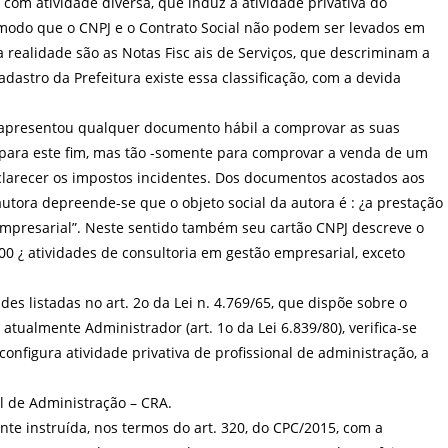
a com atividade diversa, que induz a atividade privativa do
 modo que o CNPJ e o Contrato Social não podem ser levados em
a realidade são as Notas Fisc ais de Serviços, que descriminam a
dastro da Prefeitura existe essa classificação, com a devida
o apresentou qualquer documento hábil a comprovar as suas
e para este fim, mas tão -somente para comprovar a venda de um
clarecer os impostos incidentes. Dos documentos acostados aos
autora depreende-se que o objeto social da autora é : ¿a prestação
empresarial”. Neste sentido também seu cartão CNPJ descreve o
00 ¿ atividades de consultoria em gestão empresarial, exceto
des listadas no art. 2o da Lei n. 4.769/65, que dispõe sobre o
atualmente Administrador (art. 1o da Lei 6.839/80), verifica-se
onfigura atividade privativa de profissional de administração, a
al de Administração – CRA.
ente instruída, nos termos do art. 320, do CPC/2015, com a