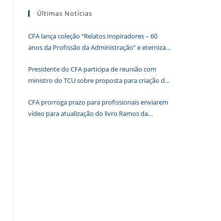
tecla
Últimas Notícias
“Esc”
para
CFA lança coleção “Relatos Inspiradores – 60
fechar
anos da Profissão da Administração” e eterniza
o
histórias que transformam o Brasil
painel
Presidente do CFA participa de reunião com
de
ministro do TCU sobre proposta para criação de
pesquisa.
associações dos Conselhos Federais
CFA prorroga prazo para profissionais enviarem
vídeo para atualização do livro Ramos da
Administração