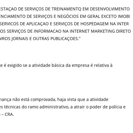
ESTAÇAO
DE
SERVIÇOS
DE
TREINAMENTQ
EM
DESENVOLVIMENTO
ENCIAMENTO
DE
SERVIÇOS
E
NEGÓCIOS
EM
GERAL
EXCETO
IMOBI
SERVICOS
DE
APLICAÇAO
E
SERVIÇOS
DE
HOSPEDAGEM
NA
INTER
OS
SERVIÇOS
DE
INFORMACAO
NA
INTERNET
MARKETING
DIRETO
IVROS
JORNAIS
E
OUTRAS
PUBLICAÇOES.”
é exigido se a atividade básica da empresa é relativa à
ança não está comprovada, haja vista que a atividade
técnicas do ramo administrativo, a atrair o poder de polícia e
 – CRA.