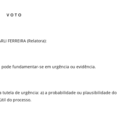
V O T O
I FERREIRA (Relatora):
ria pode fundamentar-se em urgência ou evidência.
 tutela de urgência: a) a probabilidade ou plausibilidade do
útil do processo.