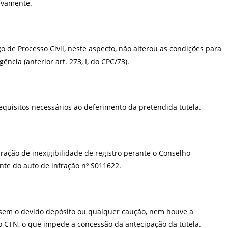
tivamente.
o de Processo Civil, neste aspecto, não alterou as condições para
ncia (anterior art. 273, I, do CPC/73).
equisitos necessários ao deferimento da pretendida tutela.
aração
de
inexigibilidade
de
registro
perante
o
Conselho
te do auto de infração nº S011622.
da sem o devido depósito ou qualquer caução, nem houve a
 CTN, o que impede a concessão da antecipação da tutela.