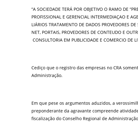
“A
SOCIEDADE
TERÁ
POR
OBJETIVO
O
RAMO
DE
“PR
PROFISSIONAL
E
GERENCIAL
INTERMEDIAÇAO
E
AG
LIÁRIOS
TRATAMENTO
DE
DADOS
PROVEDORES
DE
NET
,
PORTAIS
,
PROVEDORES
DE
CONTEUDO
E
OUTR
CONSULTORIA
EM
PUBLICIDADE
E
COMERCIO
DE
L
Cediço que o registro das empresas no CRA somente 
Administração.
Em que pese os argumentos aduzidos, a verossimilh
preponderante da agravante compreende atividades 
fiscalização do Conselho Regional de Administração