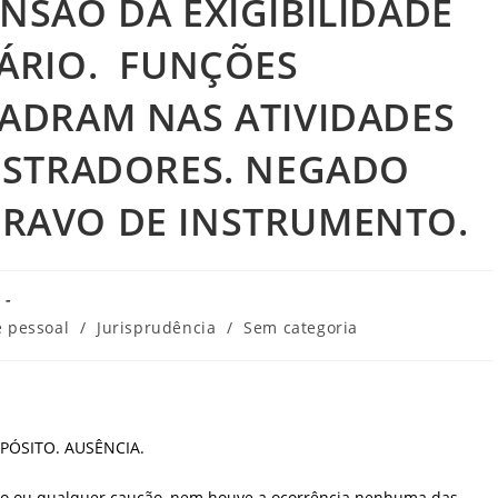
NSÃO DA EXIGIBILIDADE
TÁRIO. FUNÇÕES
UADRAM NAS ATIVIDADES
NISTRADORES. NEGADO
RAVO DE INSTRUMENTO.
e pessoal
/
Jurisprudência
/
Sem categoria
PÓSITO. AUSÊNCIA.
sito ou qualquer caução, nem houve a ocorrência nenhuma das