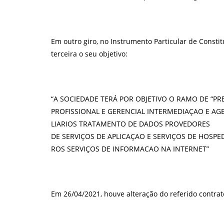
Em outro giro, no Instrumento Particular de Consti
terceira o seu objetivo:
“A
SOCIEDADE
TERÁ
POR
OBJETIVO
O
RAMO
DE
“PR
PROFISSIONAL
E
GERENCIAL
INTERMEDIAÇAO
E
AG
LIARIOS
TRATAMENTO
DE
DADOS
PROVEDORES
DE
SERVIÇOS
DE
APLICAÇAO
E
SERVIÇOS
DE
HOSPE
ROS
SERVIÇOS
DE
INFORMACAO
NA
INTERNET
”
Em 26/04/2021, houve alteração do referido contrato