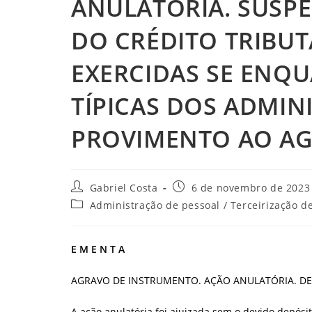
ANULATÓRIA. SUSPE
DO CRÉDITO TRIBU
EXERCIDAS SE ENQ
TÍPICAS DOS ADMI
PROVIMENTO AO AG
Autor
Post
Gabriel Costa
6 de novembro de 2023
do
publicado:
Categoria
Administração de pessoal / Terceirização d
post:
do
post:
E M E N T A
AGRAVO DE INSTRUMENTO. AÇÃO ANULATÓRIA. DE
A ação anulatória foi ajuizada sem o devido depó