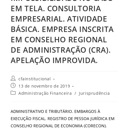
EM TELA. CONSULTORIA
EMPRESARIAL. ATIVIDADE
BÁSICA. EMPRESA INSCRITA
EM CONSELHO REGIONAL
DE ADMINISTRAÇÃO (CRA).
APELAÇÃO IMPROVIDA.
Autor
cfainstitucional
do
Post
13 de novembro de 2019
post:
publicado:
Categoria
Administração Financeira
/
Jurisprudência
do
post:
ADMINISTRATIVO E TRIBUTÁRIO. EMBARGOS À
EXECUÇÃO FISCAL. REGISTRO DE PESSOA JURÍDICA EM
CONSELHO REGIONAL DE ECONOMIA (CORECON).