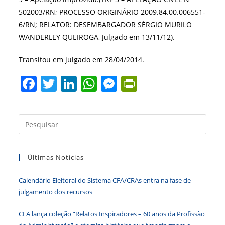
502003/RN; PROCESSO ORIGINÁRIO 2009.84.00.006551-
6/RN; RELATOR: DESEMBARGADOR SÉRGIO MURILO
WANDERLEY QUEIROGA, Julgado em 13/11/12).
Transitou em julgado em 28/04/2014.
F
T
Li
W
M
Pr
a
w
n
h
e
in
c
itt
k
at
ss
tF
Press
e
er
e
s
e
ri
a
b
dI
A
n
e
tecla
Últimas Notícias
“Esc”
o
n
p
g
n
para
o
p
er
dl
Calendário Eleitoral do Sistema CFA/CRAs entra na fase de
fecha
k
y
julgamento dos recursos
o
paine
CFA lança coleção “Relatos Inspiradores – 60 anos da Profissão
de