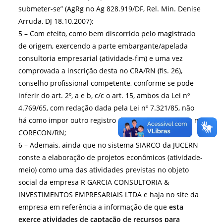
submeter-se” (AgRg no Ag 828.919/DF, Rel. Min. Denise
Arruda, DJ 18.10.2007);
5 – Com efeito, como bem discorrido pelo magistrado
de origem, exercendo a parte embargante/apelada
consultoria empresarial (atividade-fim) e uma vez
comprovada a inscrição desta no CRA/RN (fls. 26),
conselho profissional competente, conforme se pode
inferir do art. 2º, a e b, c/c o art. 15, ambos da Lei nº
4.769/65, com redação dada pela Lei nº 7.321/85, não
há como impor outro registro da empresa, desta vez no
CORECON/RN;
6 – Ademais, ainda que no sistema SIARCO da JUCERN
conste a elaboração de projetos econômicos (atividade-
meio) como uma das atividades previstas no objeto
social da empresa R GARCIA CONSULTORIA &
INVESTIMENTOS EMPRESARIAIS LTDA e haja no site da
empresa em referência a informação de que
esta
exerce atividades de captação de recursos para