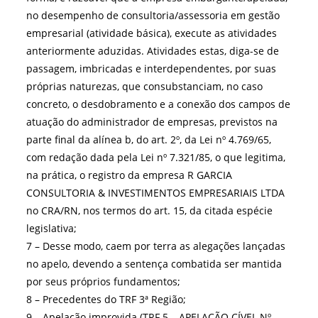
no desempenho de consultoria/assessoria em gestão
empresarial (atividade básica), execute as atividades
anteriormente aduzidas. Atividades estas, diga-se de
passagem, imbricadas e interdependentes, por suas
próprias naturezas, que consubstanciam, no caso
concreto, o desdobramento e a conexão dos campos de
atuação do administrador de empresas, previstos na
parte final da alínea b, do art. 2º, da Lei nº 4.769/65,
com redação dada pela Lei nº 7.321/85, o que legitima,
na prática, o registro da empresa R GARCIA
CONSULTORIA & INVESTIMENTOS EMPRESARIAIS LTDA
no CRA/RN, nos termos do art. 15, da citada espécie
legislativa;
7 – Desse modo, caem por terra as alegações lançadas
no apelo, devendo a sentença combatida ser mantida
por seus próprios fundamentos;
8 – Precedentes do TRF 3ª Região;
9 – Apelação improvida.(TRF 5 – APELAÇÃO CÍVEL Nº