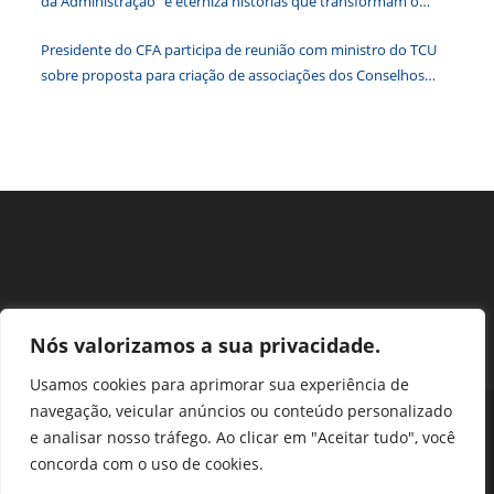
da Administração” e eterniza histórias que transformam o
pesqu
Brasil
Presidente do CFA participa de reunião com ministro do TCU
sobre proposta para criação de associações dos Conselhos
Federais
Nós valorizamos a sua privacidade.
Usamos cookies para aprimorar sua experiência de
navegação, veicular anúncios ou conteúdo personalizado
Perguntas Frequentes
Ouvidoria
Transparência e prestação de contas
e analisar nosso tráfego. Ao clicar em "Aceitar tudo", você
Assessoria de Imprensa
Portal SEI
LGPD
concorda com o uso de cookies.
Protocolo / Peticionamento