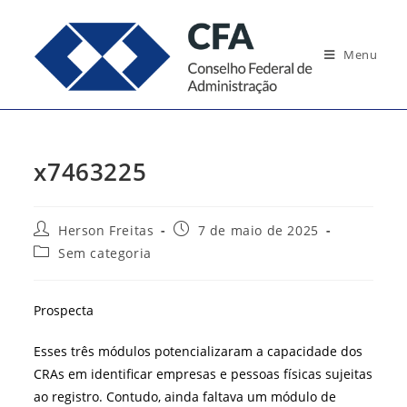
Ir
para
Menu
o
conteúdo
x7463225
Autor
Post
Herson Freitas
7 de maio de 2025
do
publicado:
Categoria
Sem categoria
post:
do
post:
Prospecta
Esses três módulos potencializaram a capacidade dos
CRAs em identificar empresas e pessoas físicas sujeitas
ao registro. Contudo, ainda faltava um módulo de