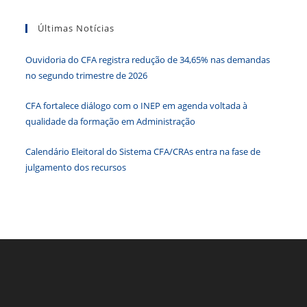
b
dI
A
n
e
tecla
Últimas Notícias
“Esc”
o
n
p
g
n
para
o
p
er
dl
Ouvidoria do CFA registra redução de 34,65% nas demandas
fecha
k
y
no segundo trimestre de 2026
o
paine
CFA fortalece diálogo com o INEP em agenda voltada à
de
qualidade da formação em Administração
pesqu
Calendário Eleitoral do Sistema CFA/CRAs entra na fase de
julgamento dos recursos