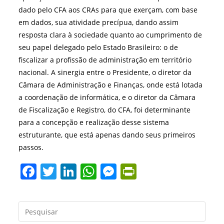
dado pelo CFA aos CRAs para que exerçam, com base
em dados, sua atividade precípua, dando assim
resposta clara à sociedade quanto ao cumprimento de
seu papel delegado pelo Estado Brasileiro: o de
fiscalizar a profissão de administração em território
nacional. A sinergia entre o Presidente, o diretor da
Câmara de Administração e Finanças, onde está lotada
a coordenação de informática, e o diretor da Câmara
de Fiscalização e Registro, do CFA, foi determinante
para a concepção e realização desse sistema
estruturante, que está apenas dando seus primeiros
passos.
F
T
Li
W
M
Pr
a
w
n
h
e
in
c
itt
k
at
ss
tF
Press
e
er
e
s
e
ri
a