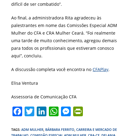
difícil de ser combatido”.
Ao final, a administradora Rita agradeceu às
palestrantes em nome das Comissões Especial ADM
Mulher do CFA e CRA Mulher Ceará. “Foi realmente
uma tarde de muito conhecimento, agregou demais
para todos os profissionais que estiveram conosco
aqui”, concluiu.
A discussão completa você encontra no
CFAPlay
.
Elisa Ventura
Assessoria de Comunicação CFA
F
T
Li
W
M
Pr
a
w
n
h
e
in
c
itt
k
at
ss
tF
TAGS
:
ADM MULHER
,
BÁRBARA FERRITO
,
CARREIRA E MERCADO DE
TRABALHO
,
COMISSÃO ESPECIAL ADM MULHER
,
CRA-CE
,
DELANIA