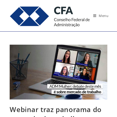
Ir
para
Menu
o
conteúdo
Webinar traz panorama do