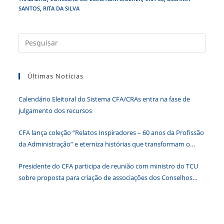
e
er
e
s
e
ri
SANTOS
,
RITA DA SILVA
b
dI
A
n
e
o
n
p
g
n
Press
o
p
er
dl
a
tecla
k
y
Últimas Notícias
“Esc”
para
Calendário Eleitoral do Sistema CFA/CRAs entra na fase de
fecha
julgamento dos recursos
o
paine
CFA lança coleção “Relatos Inspiradores – 60 anos da Profissão
de
da Administração” e eterniza histórias que transformam o
pesqu
Brasil
Presidente do CFA participa de reunião com ministro do TCU
sobre proposta para criação de associações dos Conselhos
Federais