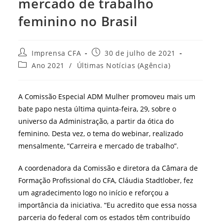
mercado de trabalho
feminino no Brasil
Autor
Post
Imprensa CFA
30 de julho de 2021
do
publicado:
Categoria
Ano 2021
/
Últimas Notícias (Agência)
post:
do
post:
A Comissão Especial ADM Mulher promoveu mais um
bate papo nesta última quinta-feira, 29, sobre o
universo da Administração, a partir da ótica do
feminino. Desta vez, o tema do webinar, realizado
mensalmente, “Carreira e mercado de trabalho”.
A coordenadora da Comissão e diretora da Câmara de
Formação Profissional do CFA, Cláudia Stadtlober, fez
um agradecimento logo no início e reforçou a
importância da iniciativa. “Eu acredito que essa nossa
parceria do federal com os estados têm contribuído