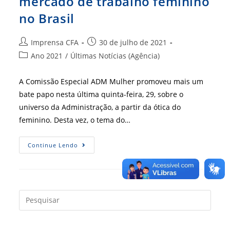
mercado de trabalho feminino
no Brasil
Autor
Post
Imprensa CFA
30 de julho de 2021
do
publicado:
Categoria
Ano 2021
/
Últimas Notícias (Agência)
post:
do
post:
A Comissão Especial ADM Mulher promoveu mais um
bate papo nesta última quinta-feira, 29, sobre o
universo da Administração, a partir da ótica do
feminino. Desta vez, o tema do…
Webinar
Continue Lendo
Traz
Panorama
Do
Mercado
De
Trabalho
Feminino
Press
No
a
Brasil
tecla