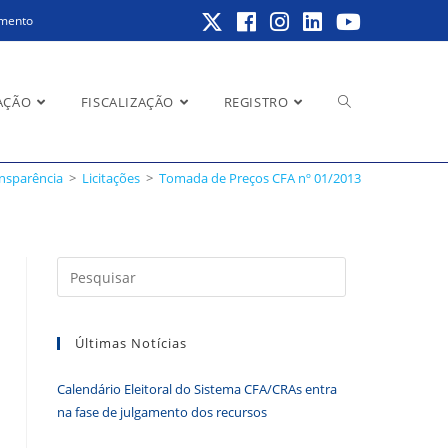
amento
Alternar
AÇÃO
FISCALIZAÇÃO
REGISTRO
nsparência
>
Licitações
>
Tomada de Preços CFA nº 01/2013
pesquisa
Pressione
a
do
tecla
Últimas Notícias
“Esc”
para
Calendário Eleitoral do Sistema CFA/CRAs entra
fechar
site
na fase de julgamento dos recursos
o
painel