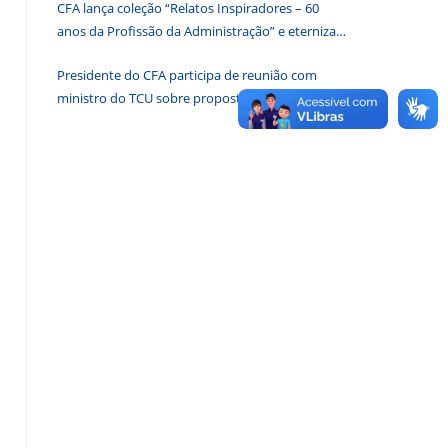
CFA lança coleção “Relatos Inspiradores – 60
de
anos da Profissão da Administração” e eterniza
pesquisa.
histórias que transformam o Brasil
Presidente do CFA participa de reunião com
ministro do TCU sobre proposta para criação de
associações dos Conselhos Federais