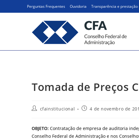
Ir
Perguntas Frequentes
Ouvidoria
Transparência e prestação 
para
o
conteúdo
Tomada de Preços CFA 
Tomada de Preços C
Autor
Post
cfainstitucional
4 de novembro de 20
do
publicado:
post:
OBJETO:
Contratação de empresa de auditoria inde
Conselho Federal de Administração e nos Conselhos