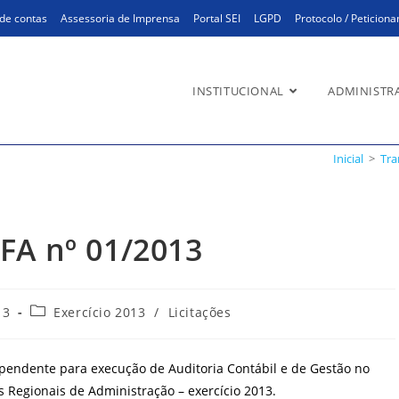
de contas
Assessoria de Imprensa
Portal SEI
LGPD
Protocolo / Peticion
INSTITUCIONAL
ADMINISTR
nº 01/2013
Inicial
>
Tra
FA nº 01/2013
Categoria
13
Exercício 2013
/
Licitações
do
post:
pendente para execução de Auditoria Contábil e de Gestão no
 Regionais de Administração – exercício 2013.