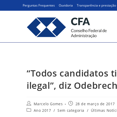
Ir
Perguntas Frequentes
Ouvidoria
Transparência e prestação 
para
o
conteúdo
“Todos candidatos tive
“Todos candidatos 
ilegal”, diz Odebrech
Autor
Post
Marcelo Gomes
28 de março de 2017
do
publicado:
Categoria
Ano 2017
/
Sem categoria
/
Últimas Notíc
post:
do