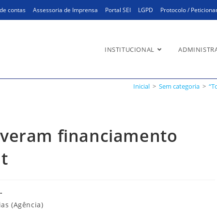
de contas
Assessoria de Imprensa
Portal SEI
LGPD
Protocolo / Peticion
INSTITUCIONAL
ADMINISTR
ram financiamento ilegal”, diz
Inicial
>
Sem categoria
>
“T
tiveram financiamento
t
ias (Agência)