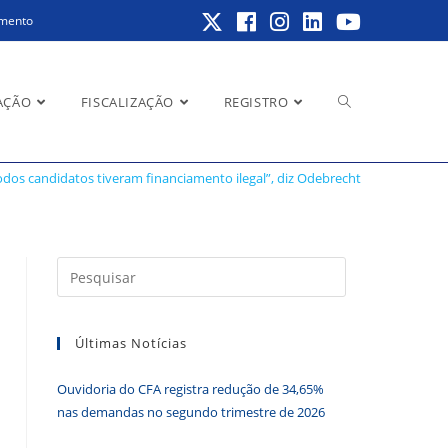
amento
Alternar
AÇÃO
FISCALIZAÇÃO
REGISTRO
 Odebrecht
odos candidatos tiveram financiamento ilegal”, diz Odebrecht
pesquisa
Pressione
a
do
tecla
Últimas Notícias
“Esc”
para
Ouvidoria do CFA registra redução de 34,65%
fechar
site
nas demandas no segundo trimestre de 2026
o
painel