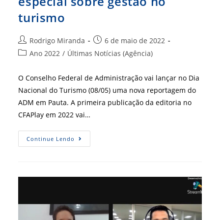
especial sobre gestão no
turismo
Autor
Post
Rodrigo Miranda
6 de maio de 2022
do
publicado:
Categoria
Ano 2022
/
Últimas Notícias (Agência)
post:
do
post:
O Conselho Federal de Administração vai lançar no Dia
Nacional do Turismo (08/05) uma nova reportagem do
ADM em Pauta. A primeira publicação da editoria no
CFAPlay em 2022 vai…
CFAPlay
Continue Lendo
Traz
Reportagem
Especial
Sobre
Gestão
No
Turismo