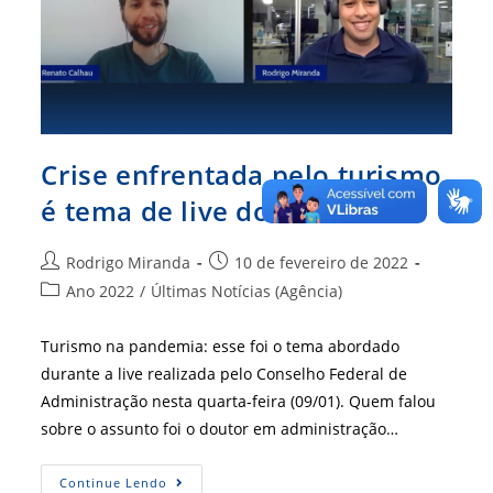
Crise enfrentada pelo turismo
é tema de live do CFA
Autor
Post
Rodrigo Miranda
10 de fevereiro de 2022
do
publicado:
Categoria
Ano 2022
/
Últimas Notícias (Agência)
post:
do
post:
Turismo na pandemia: esse foi o tema abordado
durante a live realizada pelo Conselho Federal de
Administração nesta quarta-feira (09/01). Quem falou
sobre o assunto foi o doutor em administração…
Crise
Continue Lendo