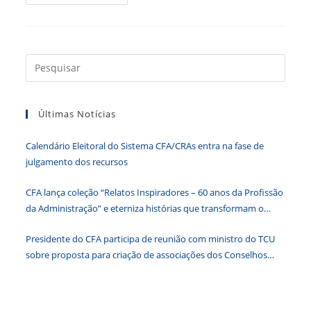
Enfrentada
Pelo
Turismo
É
Tema
De
Live
Press
Do
a
CFA
tecla
Últimas Notícias
“Esc”
para
Calendário Eleitoral do Sistema CFA/CRAs entra na fase de
fecha
julgamento dos recursos
o
paine
CFA lança coleção “Relatos Inspiradores – 60 anos da Profissão
de
da Administração” e eterniza histórias que transformam o
pesqu
Brasil
Presidente do CFA participa de reunião com ministro do TCU
sobre proposta para criação de associações dos Conselhos
Federais