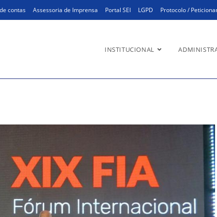
de contas
Assessoria de Imprensa
Portal SEI
LGPD
Protocolo / Peticion
INSTITUCIONAL
ADMINISTR