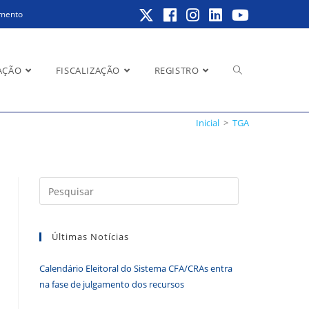
amento
Alternar
AÇÃO
FISCALIZAÇÃO
REGISTRO
Inicial
>
TGA
pesquisa
Pressione
a
do
tecla
Últimas Notícias
“Esc”
para
Calendário Eleitoral do Sistema CFA/CRAs entra
fechar
site
na fase de julgamento dos recursos
o
painel