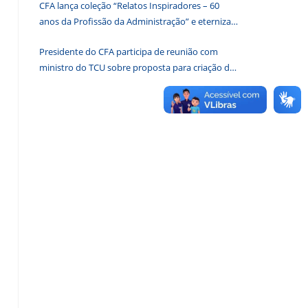
CFA lança coleção “Relatos Inspiradores – 60
de
anos da Profissão da Administração” e eterniza
pesquisa.
histórias que transformam o Brasil
Presidente do CFA participa de reunião com
ministro do TCU sobre proposta para criação de
associações dos Conselhos Federais