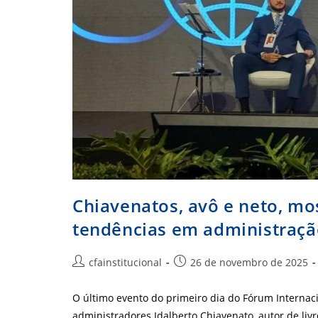
Chiavenatos, avô e neto, m
tendências em administração
Autor
Post
cfainstitucional
26 de novembro de 2025
do
publicado:
post:
O último evento do primeiro dia do Fórum Internaci
administradores Idalberto Chiavenato, autor de liv