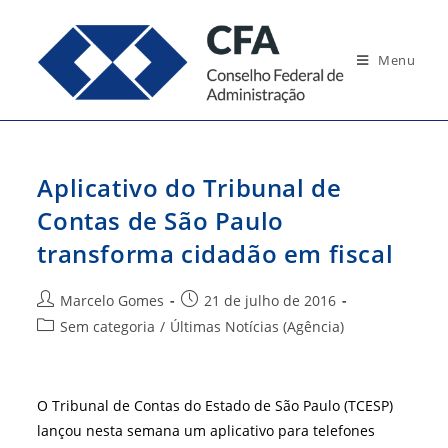
Ir
para
Menu
o
conteúdo
Aplicativo do Tribunal de
Contas de São Paulo
transforma cidadão em fiscal
Autor
Post
Marcelo Gomes
21 de julho de 2016
do
publicado:
Categoria
Sem categoria
/
Últimas Notícias (Agência)
post:
do
post:
O Tribunal de Contas do Estado de São Paulo (TCESP)
lançou nesta semana um aplicativo para telefones