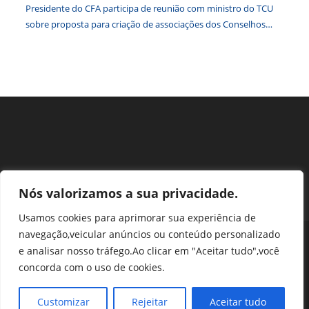
Presidente do CFA participa de reunião com ministro do TCU
sobre proposta para criação de associações dos Conselhos
Federais
Nós valorizamos a sua privacidade.
Usamos cookies para aprimorar sua experiência de
navegação,veicular anúncios ou conteúdo personalizado
Perguntas Frequentes
Ouvidoria
Transparência e prestação de contas
e analisar nosso tráfego.Ao clicar em "Aceitar tudo",você
Assessoria de Imprensa
Portal SEI
LGPD
concorda com o uso de cookies.
Protocolo / Peticionamento
Setor de Autarquias Sul 1 Bloco L Edificio CFA - Asa Sul, Brasília -
Customizar
Rejeitar
Aceitar tudo
DF, 70070-932 | Telefone: (61) 3218-1800 | cfa@cfa.org.br |