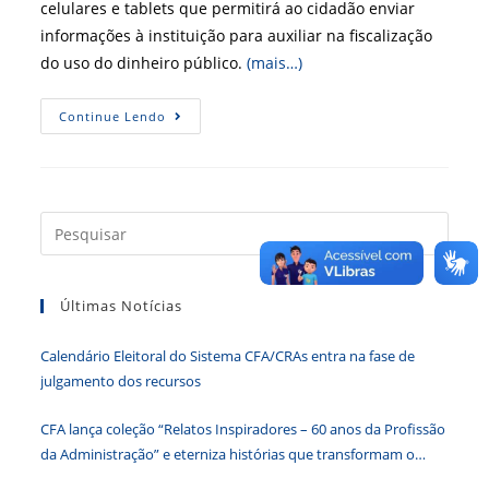
celulares e tablets que permitirá ao cidadão enviar
informações à instituição para auxiliar na fiscalização
do uso do dinheiro público.
(mais…)
Aplicativo
Continue Lendo
Do
Tribunal
De
Contas
De
São
Paulo
Press
Transforma
a
Cidadão
Em
tecla
Fiscal
Últimas Notícias
“Esc”
para
Calendário Eleitoral do Sistema CFA/CRAs entra na fase de
fecha
julgamento dos recursos
o
paine
CFA lança coleção “Relatos Inspiradores – 60 anos da Profissão
de
da Administração” e eterniza histórias que transformam o
pesqu
Brasil