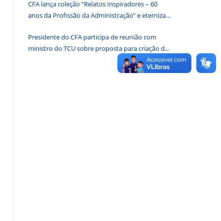
CFA lança coleção “Relatos Inspiradores – 60
de
anos da Profissão da Administração” e eterniza
pesquisa.
histórias que transformam o Brasil
Presidente do CFA participa de reunião com
ministro do TCU sobre proposta para criação de
associações dos Conselhos Federais