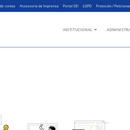
de contas
Assessoria de Imprensa
Portal SEI
LGPD
Protocolo / Peticion
INSTITUCIONAL
ADMINISTR