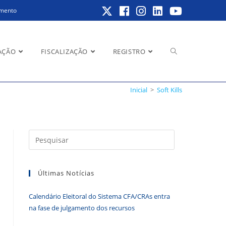
amento
Alternar
AÇÃO
FISCALIZAÇÃO
REGISTRO
Inicial
>
Soft Kills
pesquisa
Pressione
a
do
tecla
Últimas Notícias
“Esc”
para
Calendário Eleitoral do Sistema CFA/CRAs entra
fechar
site
na fase de julgamento dos recursos
o
painel