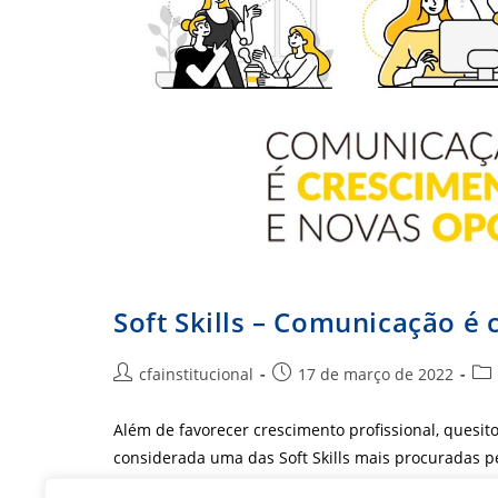
Soft Skills – Comunicação é 
Autor
Post
Cat
cfainstitucional
17 de março de 2022
do
publicado:
do
post:
pos
Além de favorecer crescimento profissional, quesi
considerada uma das Soft Skills mais procuradas p