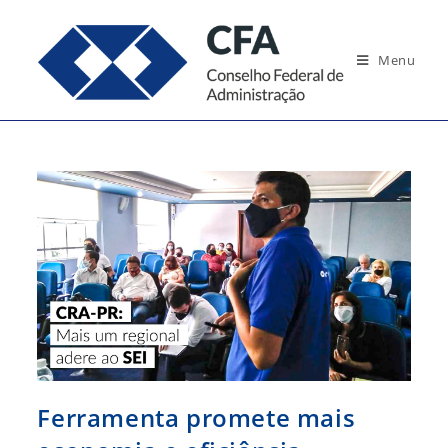
Ir
para
Menu
o
conteúdo
Ferramenta promete mais