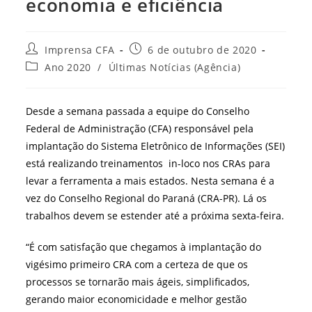
economia e eficiência
Autor
Post
Imprensa CFA
6 de outubro de 2020
do
publicado:
Categoria
Ano 2020
/
Últimas Notícias (Agência)
post:
do
post:
Desde a semana passada a equipe do Conselho
Federal de Administração (CFA) responsável pela
implantação do Sistema Eletrônico de Informações (SEI)
está realizando treinamentos in-loco nos CRAs para
levar a ferramenta a mais estados. Nesta semana é a
vez do Conselho Regional do Paraná (CRA-PR). Lá os
trabalhos devem se estender até a próxima sexta-feira.
“É com satisfação que chegamos à implantação do
vigésimo primeiro CRA com a certeza de que os
processos se tornarão mais ágeis, simplificados,
gerando maior economicidade e melhor gestão