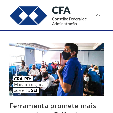
Ir
para
Menu
o
conteúdo
Ferramenta promete mais