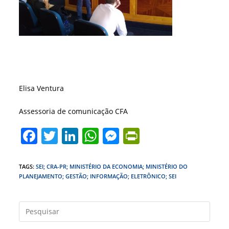
Elisa Ventura
Assessoria de comunicação CFA
F
T
Li
W
M
Pr
a
w
n
h
e
in
c
itt
k
at
ss
tF
TAGS
:
SEI; CRA-PR; MINISTÉRIO DA ECONOMIA; MINISTÉRIO DO
PLANEJAMENTO; GESTÃO; INFORMAÇÃO; ELETRÔNICO; SEI
e
er
e
s
e
ri
b
dI
A
n
e
Press
o
n
p
g
n
a