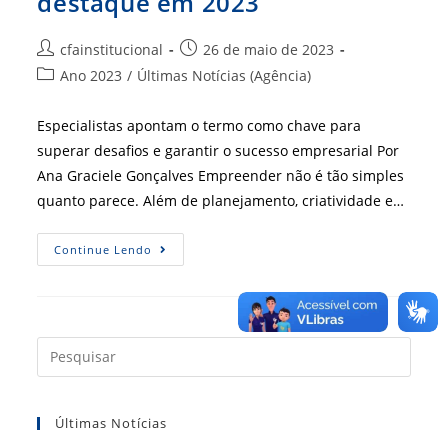
destaque em 2023
Autor
Post
cfainstitucional
26 de maio de 2023
do
publicado:
Categoria
Ano 2023
/
Últimas Notícias (Agência)
post:
do
post:
Especialistas apontam o termo como chave para
superar desafios e garantir o sucesso empresarial Por
Ana Graciele Gonçalves Empreender não é tão simples
quanto parece. Além de planejamento, criatividade e…
Resiliência
Continue Lendo
Organizacional
É
Destaque
Em
2023
Press
a
tecla
Últimas Notícias
“Esc”