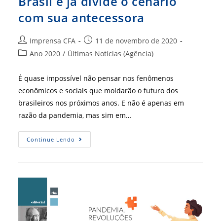
Brasil e já divide o cenário
com sua antecessora
Autor
Post
Imprensa CFA
11 de novembro de 2020
do
publicado:
Categoria
Ano 2020
/
Últimas Notícias (Agência)
post:
do
post:
É quase impossível não pensar nos fenômenos
econômicos e sociais que moldarão o futuro dos
brasileiros nos próximos anos. E não é apenas em
razão da pandemia, mas sim em…
Revolução
Continue Lendo
5.0
Chegou
Ao
Brasil
E
Já
Divide
O
Cenário
Com
Sua