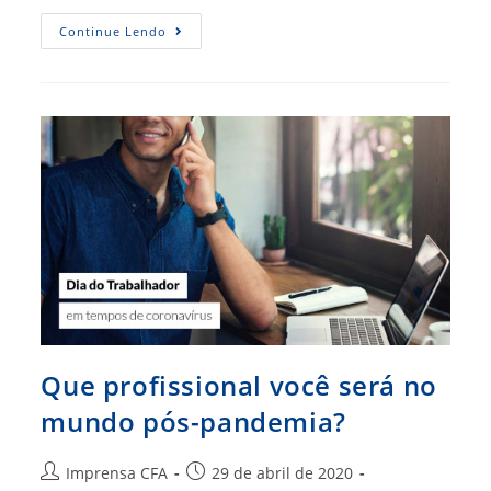
RBA
Continue Lendo
138
Está
No
Ar
E
Traz
Principais
Notícias
Do
Mundo
ADM
Que profissional você será no
mundo pós-pandemia?
Autor
Post
Imprensa CFA
29 de abril de 2020