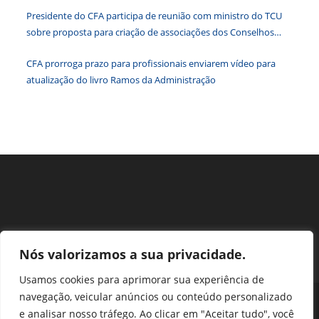
Brasil
paine
Presidente do CFA participa de reunião com ministro do TCU
de
sobre proposta para criação de associações dos Conselhos
pesqu
Federais
CFA prorroga prazo para profissionais enviarem vídeo para
atualização do livro Ramos da Administração
Nós valorizamos a sua privacidade.
Usamos cookies para aprimorar sua experiência de
navegação, veicular anúncios ou conteúdo personalizado
Perguntas Frequentes
Ouvidoria
Transparência e prestação de contas
e analisar nosso tráfego. Ao clicar em "Aceitar tudo", você