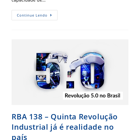
Editorial
Continue Lendo
RBA
138
–
Capacitação
E
Inovação
São
As
Chaves
Para
O
Êxito
Do
Brasil
RBA 138 – Quinta Revolução
Industrial já é realidade no
país