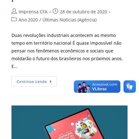
Autor
Post
Imprensa CFA
28 de outubro de 2020
do
publicado:
Categoria
Ano 2020
/
Últimas Notícias (Agência)
post:
do
post:
Duas revoluções industriais acontecem ao mesmo
tempo em território nacional É quase impossível não
pensar nos fenômenos econômicos e sociais que
moldarão o futuro dos brasileiros nos próximos anos.
E…
RBA
Continue Lendo
138
–
Quinta
Revolução
Industrial
Já
É
Realidade
No
País