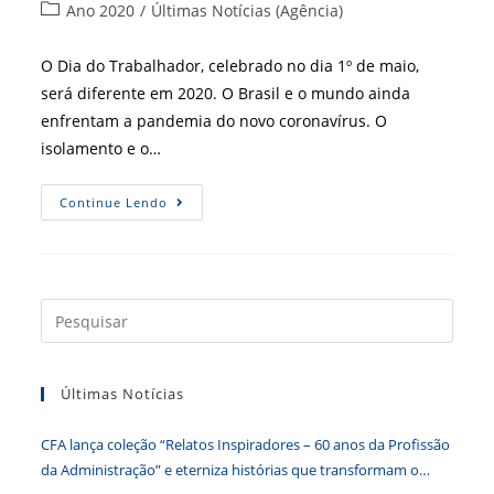
do
publicado:
Categoria
Ano 2020
/
Últimas Notícias (Agência)
post:
do
post:
O Dia do Trabalhador, celebrado no dia 1º de maio,
será diferente em 2020. O Brasil e o mundo ainda
enfrentam a pandemia do novo coronavírus. O
isolamento e o…
Que
Continue Lendo
Profissional
Você
Será
No
Mundo
Pós-
Pandemia?
Press
a
tecla
Últimas Notícias
“Esc”
para
CFA lança coleção “Relatos Inspiradores – 60 anos da Profissão
fecha
da Administração” e eterniza histórias que transformam o
o