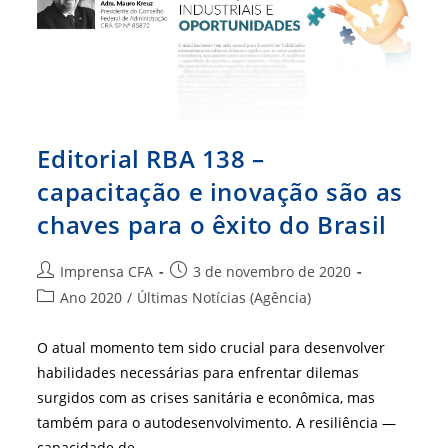
Antecessora
Editorial RBA 138 –
capacitação e inovação são as
chaves para o êxito do Brasil
Autor
Post
Imprensa CFA
3 de novembro de 2020
do
publicado:
Categoria
Ano 2020
/
Últimas Notícias (Agência)
post:
do
post:
O atual momento tem sido crucial para desenvolver
habilidades necessárias para enfrentar dilemas
surgidos com as crises sanitária e econômica, mas
também para o autodesenvolvimento. A resiliência —
capacidade de…