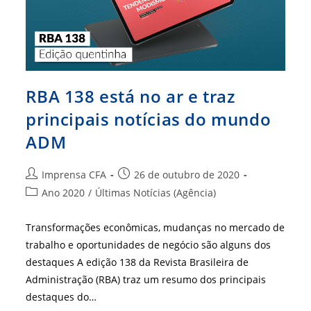
RBA 138 está no ar e traz
principais notícias do mundo
ADM
Autor
Post
Imprensa CFA
26 de outubro de 2020
do
publicado:
Categoria
Ano 2020
/
Últimas Notícias (Agência)
post:
do
post:
Transformações econômicas, mudanças no mercado de
trabalho e oportunidades de negócio são alguns dos
destaques A edição 138 da Revista Brasileira de
Administração (RBA) traz um resumo dos principais
destaques do…