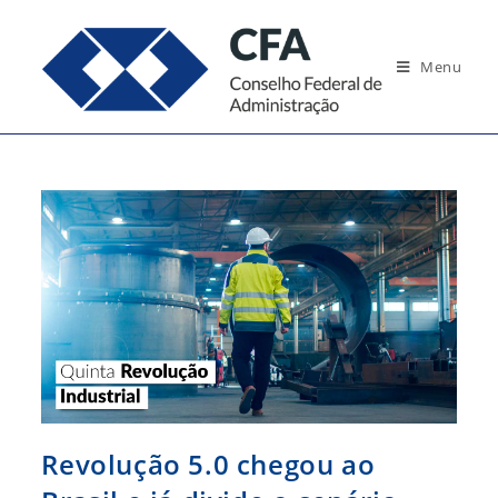
Ir
para
Menu
o
conteúdo
Revolução 5.0 chegou ao