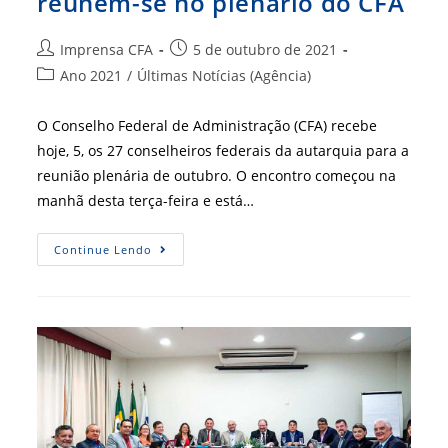
reúnem-se no plenário do CFA
Autor
Post
Imprensa CFA
5 de outubro de 2021
do
publicado:
Categoria
Ano 2021
/
Últimas Notícias (Agência)
post:
do
post:
O Conselho Federal de Administração (CFA) recebe
hoje, 5, os 27 conselheiros federais da autarquia para a
reunião plenária de outubro. O encontro começou na
manhã desta terça-feira e está…
Conselheiros
Continue Lendo
Federais
Reúnem-
Se
No
Plenário
Do
CFA