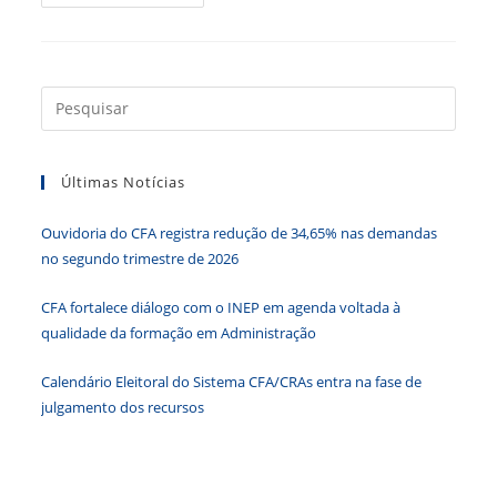
É
A
Capital
Da
Administração,
Até
A
Press
Próxima
a
Sexta-
Feira
tecla
(10)
Últimas Notícias
“Esc”
para
Ouvidoria do CFA registra redução de 34,65% nas demandas
fecha
no segundo trimestre de 2026
o
paine
CFA fortalece diálogo com o INEP em agenda voltada à
de
qualidade da formação em Administração
pesqu
Calendário Eleitoral do Sistema CFA/CRAs entra na fase de
julgamento dos recursos