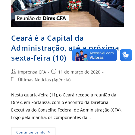
Ceará é a Capital da
Administração, até a próxima
sexta-feira (10)
Autor
Post
Imprensa CFA
11 de março de 2020
do
publicado:
Categoria
Últimas Notícias (Agência)
post:
do
post:
Nesta quarta-feira (11), o Ceará recebe a reunião da
Direx, em Fortaleza, com o encontro da Diretoria
Executiva do Conselho Federal de Administração (CFA).
Logo pela manhã, os componentes da…
Ceará
Continue Lendo