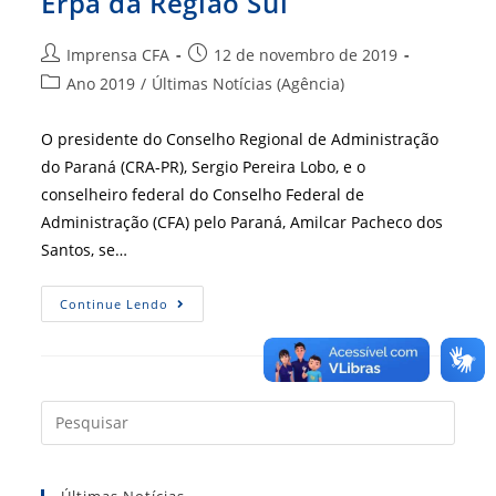
Erpa da Região Sul
Autor
Post
Imprensa CFA
12 de novembro de 2019
do
publicado:
Categoria
Ano 2019
/
Últimas Notícias (Agência)
post:
do
post:
O presidente do Conselho Regional de Administração
do Paraná (CRA-PR), Sergio Pereira Lobo, e o
conselheiro federal do Conselho Federal de
Administração (CFA) pelo Paraná, Amilcar Pacheco dos
Santos, se…
Começam
Continue Lendo
Os
Preparativos
Do
Erpa
Da
Região
Sul
Press
a
tecla
Últimas Notícias