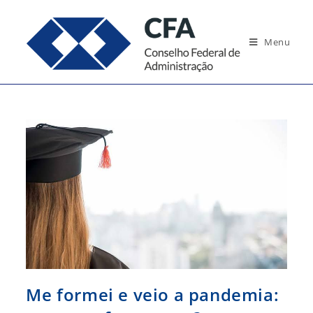
Ir
para
Menu
o
conteúdo
Me formei e veio a pandemia: