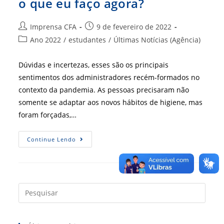
o que eu faço agora?
Autor
Post
Imprensa CFA
9 de fevereiro de 2022
do
publicado:
Categoria
Ano 2022
/
estudantes
/
Últimas Notícias (Agência)
post:
do
post:
Dúvidas e incertezas, esses são os principais
sentimentos dos administradores recém-formados no
contexto da pandemia. As pessoas precisaram não
somente se adaptar aos novos hábitos de higiene, mas
foram forçadas,…
Me
Continue Lendo
Formei
E
Veio
A
Pandemia:
O
Que
Press
Eu
a
Faço
Agora?
tecla