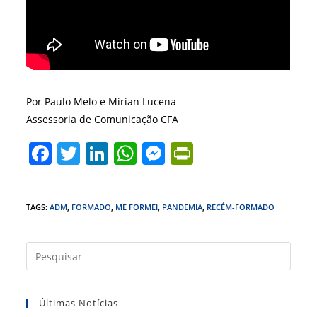
Por Paulo Melo e Mirian Lucena
Assessoria de Comunicação CFA
F
T
Li
W
M
Pr
a
w
n
h
e
in
c
itt
k
at
ss
tF
TAGS
:
ADM
,
FORMADO
,
ME FORMEI
,
PANDEMIA
,
RECÉM-FORMADO
e
er
e
s
e
ri
b
dI
A
n
e
Press
o
n
p
g
n
a
o
p
er
dl
tecla
Últimas Notícias
k
y
“Esc”