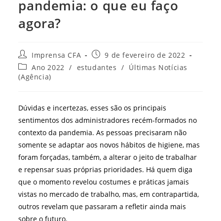
pandemia: o que eu faço
agora?
Autor
Post
Imprensa CFA
9 de fevereiro de 2022
do
publicado:
Categoria
Ano 2022
/
estudantes
/
Últimas Notícias
post:
do
(Agência)
post:
Dúvidas e incertezas, esses são os principais
sentimentos dos administradores recém-formados no
contexto da pandemia. As pessoas precisaram não
somente se adaptar aos novos hábitos de higiene, mas
foram forçadas, também, a alterar o jeito de trabalhar
e repensar suas próprias prioridades. Há quem diga
que o momento revelou costumes e práticas jamais
vistas no mercado de trabalho, mas, em contrapartida,
outros revelam que passaram a refletir ainda mais
sobre o futuro.