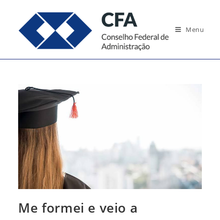
Ir
para
Menu
o
conteúdo
Me formei e veio a