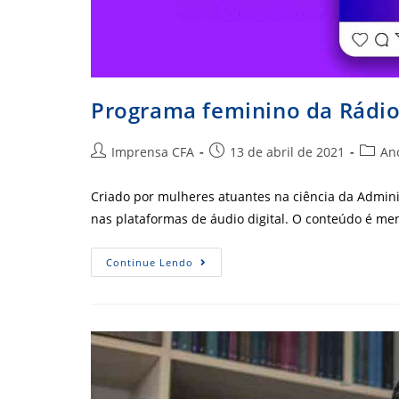
Programa feminino da Rádio
Autor
Post
Catego
Imprensa CFA
13 de abril de 2021
An
do
publicado:
do
post:
post:
Criado por mulheres atuantes na ciência da Admin
nas plataformas de áudio digital. O conteúdo é me
Programa
Continue Lendo
Feminino
Da
Rádio
ADM
Está
Em
Seu
Quarto
Episódio