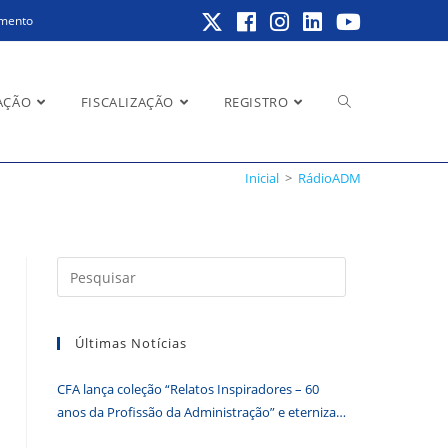
amento
Alternar
AÇÃO
FISCALIZAÇÃO
REGISTRO
Inicial
>
RádioADM
pesquisa
Pressione
a
do
tecla
Últimas Notícias
“Esc”
para
CFA lança coleção “Relatos Inspiradores – 60
fechar
site
anos da Profissão da Administração” e eterniza
o
histórias que transformam o Brasil
painel