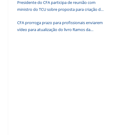
Presidente do CFA participa de reunião com
de
ministro do TCU sobre proposta para criação de
pesquisa.
associações dos Conselhos Federais
CFA prorroga prazo para profissionais enviarem
vídeo para atualização do livro Ramos da
Administração