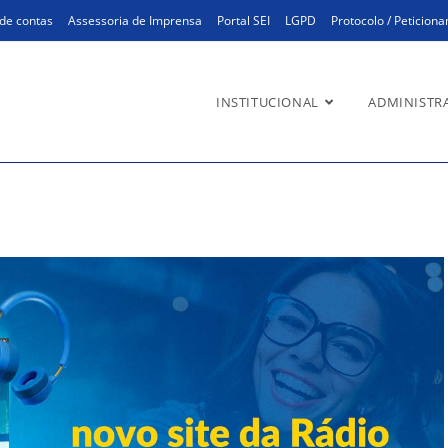
de contas
Assessoria de Imprensa
Portal SEI
LGPD
Protocolo / Peticion
INSTITUCIONAL
ADMINISTR