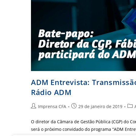
ADM Entrevista: Transmissão
Rádio ADM
Autor
Post
Cate
Imprensa CFA
29 de janeiro de 2019
do
publicado:
do
post:
post
O diretor da Câmara de Gestão Pública (CGP) do Co
será o próximo convidado do programa “ADM Entrev