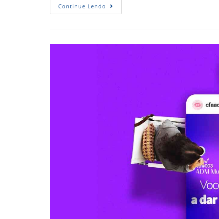
Rádio
Continue Lendo
ADM
Ganha
Site
Mais
Moderno
E
Versátil