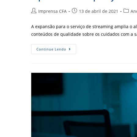
Autor
Post
Catego
Imprensa CFA
13 de abril de 2021
An
do
publicado:
do
post:
post:
A expansão para o serviço de streaming amplia o a
conteúdos de qualidade sobre os cuidados com a 
Agora
Continue Lendo
Você
Pode
Ouvir
O
Podcast
‘Mente
Saudável,
Vida
Equilibrada’
No
Spotify