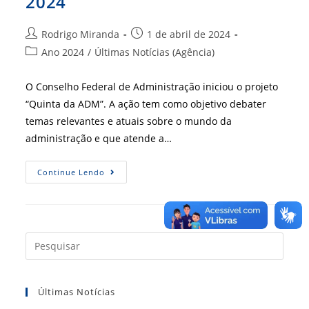
2024
Autor
Post
Rodrigo Miranda
1 de abril de 2024
do
publicado:
Categoria
Ano 2024
/
Últimas Notícias (Agência)
post:
do
post:
O Conselho Federal de Administração iniciou o projeto
“Quinta da ADM”. A ação tem como objetivo debater
temas relevantes e atuais sobre o mundo da
administração e que atende a…
Quinta
Continue Lendo
Da
ADM
É
Destaque
Em
2024
Press
a
tecla
Últimas Notícias
“Esc”