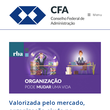
Ir
para
Menu
o
conteúdo
Valorizada pelo mercado,