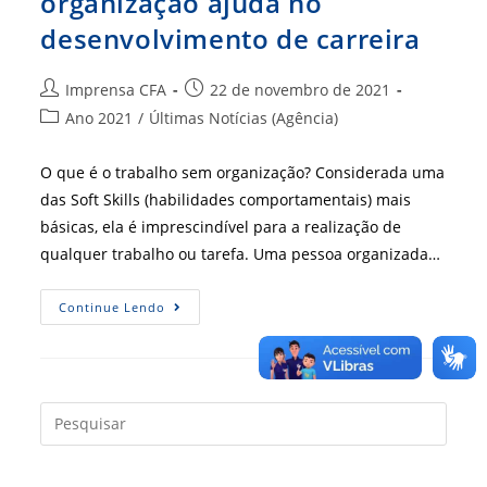
organização ajuda no
desenvolvimento de carreira
Autor
Post
Imprensa CFA
22 de novembro de 2021
do
publicado:
Categoria
Ano 2021
/
Últimas Notícias (Agência)
post:
do
post:
O que é o trabalho sem organização? Considerada uma
das Soft Skills (habilidades comportamentais) mais
básicas, ela é imprescindível para a realização de
qualquer trabalho ou tarefa. Uma pessoa organizada…
Valorizada
Continue Lendo
Pelo
Mercado,
Organização
Ajuda
No
Desenvolvimento
De
Press
Carreira
a
tecla