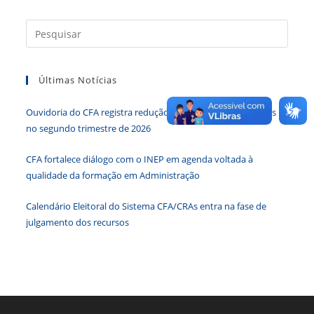
Dos
Municípios
Em
Press
2016
a
tecla
Últimas Notícias
“Esc”
para
Ouvidoria do CFA registra redução de 34,65% nas demandas
fecha
no segundo trimestre de 2026
o
paine
CFA fortalece diálogo com o INEP em agenda voltada à
de
qualidade da formação em Administração
pesqu
Calendário Eleitoral do Sistema CFA/CRAs entra na fase de
julgamento dos recursos