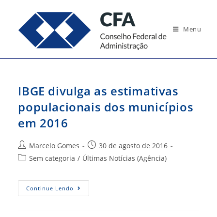
Ir
para
Menu
o
conteúdo
IBGE divulga as estimativas
populacionais dos municípios
em 2016
Autor
Post
Marcelo Gomes
30 de agosto de 2016
do
publicado:
Categoria
Sem categoria
/
Últimas Notícias (Agência)
post:
do
post:
IBGE
Continue Lendo
Divulga
As
Estimativas
Populacionais