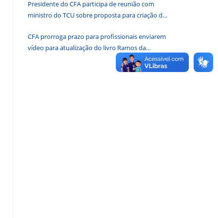
Presidente do CFA participa de reunião com
de
ministro do TCU sobre proposta para criação de
pesquisa.
associações dos Conselhos Federais
CFA prorroga prazo para profissionais enviarem
vídeo para atualização do livro Ramos da
Administração