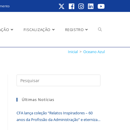
amento
Alternar
AÇÃO
FISCALIZAÇÃO
REGISTRO
Inicial
>
Oceano Azul
pesquisa
Pressione
a
do
tecla
Últimas Notícias
“Esc”
para
CFA lança coleção “Relatos Inspiradores – 60
fechar
site
anos da Profissão da Administração” e eterniza
o
histórias que transformam o Brasil
painel