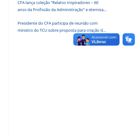
CFA lança coleção “Relatos Inspiradores – 60
de
anos da Profissão da Administração” e eterniza
pesquisa.
histórias que transformam o Brasil
Presidente do CFA participa de reunião com
ministro do TCU sobre proposta para criação de
associações dos Conselhos Federais