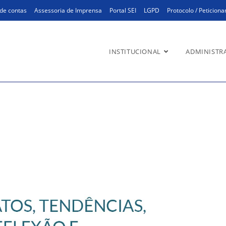
de contas
Assessoria de Imprensa
Portal SEI
LGPD
Protocolo / Peticion
INSTITUCIONAL
ADMINISTR