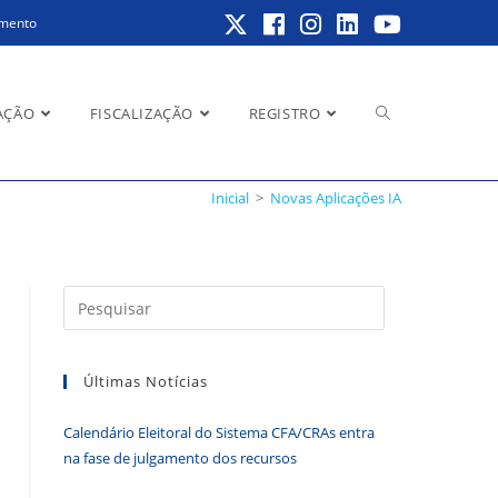
amento
Alternar
AÇÃO
FISCALIZAÇÃO
REGISTRO
Inicial
>
Novas Aplicações IA
pesquisa
Pressione
a
do
tecla
Últimas Notícias
“Esc”
para
Calendário Eleitoral do Sistema CFA/CRAs entra
fechar
site
na fase de julgamento dos recursos
o
painel