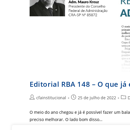
Editorial RBA 148 – O que já 
Autor
Post
Cate
cfainstitucional
25 de julho de 2022
D
do
publicado:
do
post:
post
O meio do ano chegou e já é possível fazer um balan
preciso melhorar. O lado bom disso…