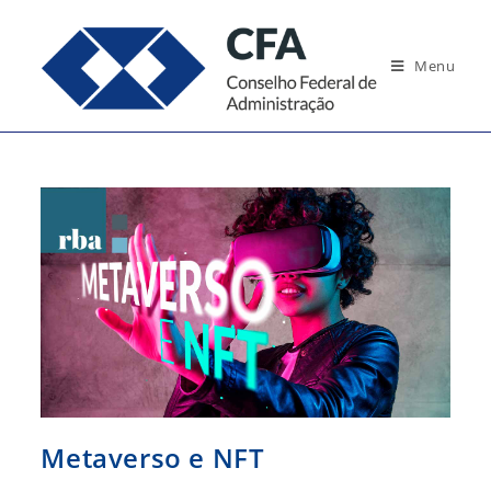
Ir
para
Menu
o
conteúdo
Metaverso e NFT