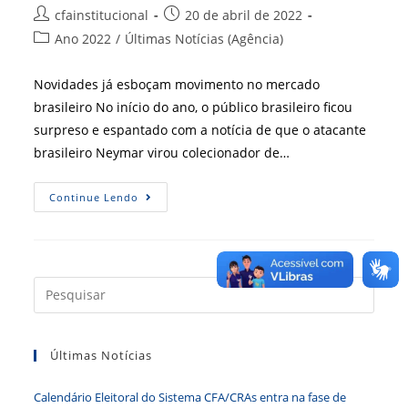
Autor
Post
cfainstitucional
20 de abril de 2022
do
publicado:
Categoria
Ano 2022
/
Últimas Notícias (Agência)
post:
do
post:
Novidades já esboçam movimento no mercado
brasileiro No início do ano, o público brasileiro ficou
surpreso e espantado com a notícia de que o atacante
brasileiro Neymar virou colecionador de…
Metaverso
Continue Lendo
E
NFT
Press
a
tecla
Últimas Notícias
“Esc”
para
Calendário Eleitoral do Sistema CFA/CRAs entra na fase de
fecha