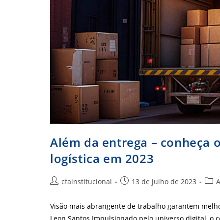
Além da entrega – conheça o
logística em 2023
Autor
Post
Cate
cfainstitucional
13 de julho de 2023
A
do
publicado:
do
post:
post
Visão mais abrangente de trabalho garantem melhor 
Leon Santos Impulsionado pelo universo digital, o 