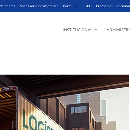
de contas
Assessoria de Imprensa
Portal SEI
LGPD
Protocolo / Peticion
INSTITUCIONAL
ADMINISTR
)