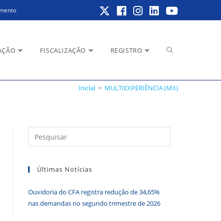
amento
Alternar
AÇÃO
FISCALIZAÇÃO
REGISTRO
Inicial
>
MULTIEXPERIÊNCIA (MX)
pesquisa
Pressione
a
do
tecla
Últimas Notícias
“Esc”
para
Ouvidoria do CFA registra redução de 34,65%
fechar
site
nas demandas no segundo trimestre de 2026
o
painel